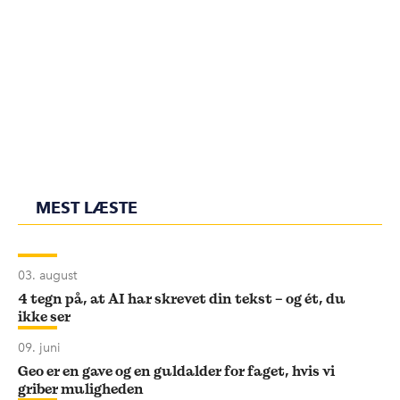
MEST LÆSTE
03. august
4 tegn på, at AI har skrevet din tekst – og ét, du
ikke ser
09. juni
Geo er en gave og en guldalder for faget, hvis vi
griber muligheden