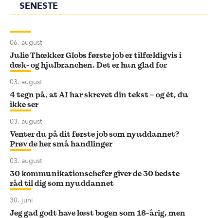
SENESTE
06. august
Julie Thækker Globs første job er tilfældigvis i
dæk- og hjulbranchen. Det er hun glad for
03. august
4 tegn på, at AI har skrevet din tekst – og ét, du
ikke ser
03. august
Venter du på dit første job som nyuddannet?
Prøv de her små handlinger
03. august
30 kommunikationschefer giver de 30 bedste
råd til dig som nyuddannet
30. juni
Jeg gad godt have læst bogen som 18-årig, men