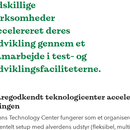
dskillige
irksomheder
ccelereret deres
dvikling gennem et
amarbejde i test- og
dviklingsfaciliteterne.
regodkendt teknologicenter accele
ingen
ons Technology Center fungerer som et organiser
ntelt setup med alverdens udstyr (fleksibel, mul