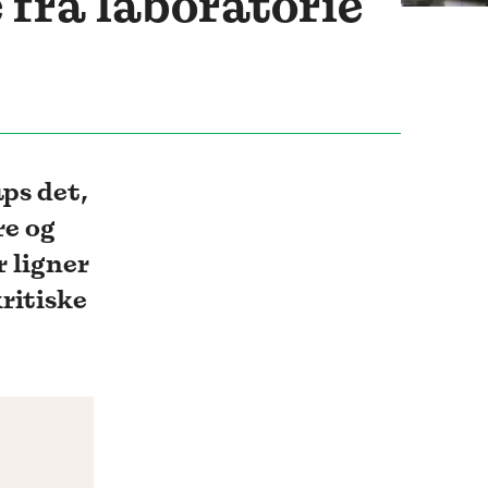
 fra laboratorie
ps det,
re og
r ligner
ritiske