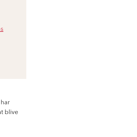
ps
 har
t blive