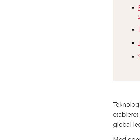
Teknologi
etableret
global le
Med open a