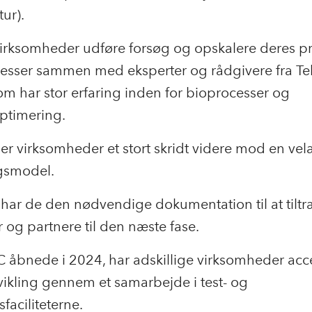
tur).
virksomheder udføre forsøg og opskalere deres p
cesser sammen med eksperter og rådgivere fra Te
 som har stor erfaring inden for bioprocesser og
ptimering.
er virksomheder et stort skridt videre mod en vel
ngsmodel.
har de den nødvendige dokumentation til at tilt
r og partnere til den næste fase.
 åbnede i 2024, har adskillige virksomheder acce
ikling gennem et samarbejde i test- og
faciliteterne.