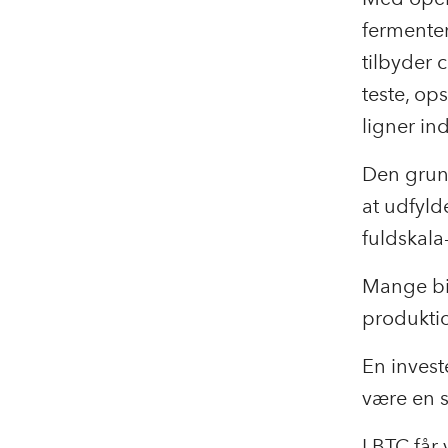
fermente
tilbyder c
teste, ops
ligner in
Den grund
at udfyld
fuldskala
Mange bio
produktio
En invest
være en s
I BTC får