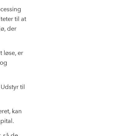
ocessing
eter til at
jø, der
 løse, er
 og
Udstyr til
ret, kan
ital.
, så de