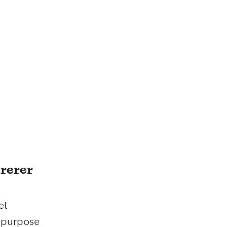
rerer
et
tipurpose