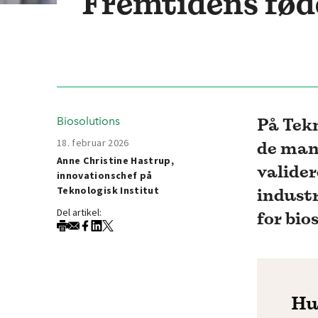
Fremtidens føde
På Tekn
Biosolutions
18. februar 2026
de mang
Anne Christine Hastrup,
valider
innovationschef på
Teknologisk Institut
industr
Del artikel:
for bio
Hu