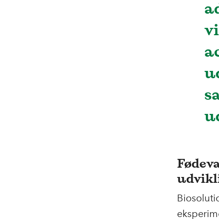
a
v
a
u
s
u
Fødeva
udvikl
Biosoluti
eksperime