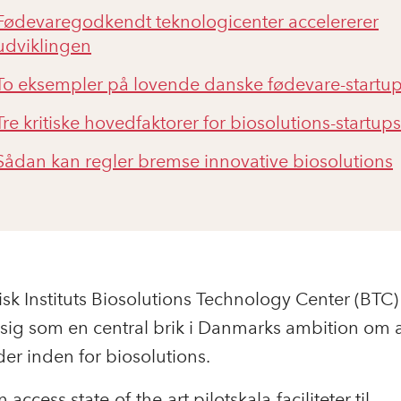
Fødevaregodkendt teknologicenter accelererer
udviklingen
To eksempler på lovende danske fødevare-startu
Tre kritiske hovedfaktorer for biosolutions-startups
Sådan kan regler bremse innovative biosolutions
sk Instituts Biosolutions Technology Center (BTC)
 sig som en central brik i Danmarks ambition om a
der inden for biosolutions.
ccess state-of-the-art pilotskala-faciliteter til