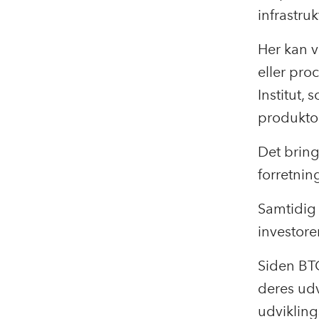
infrastruk
Her kan 
eller pro
Institut,
produkto
Det bring
forretni
Samtidig 
investore
Siden BTC
deres udv
udviklings