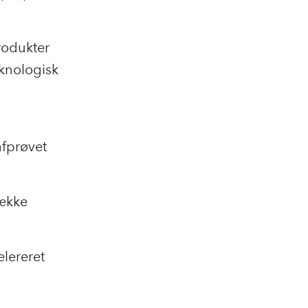
rodukter
knologisk
afprøvet
række
lereret