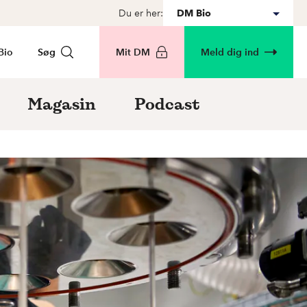
Du er her:
DM Bio
Bio
Søg
Mit DM
Meld dig ind
Magasin
Podcast