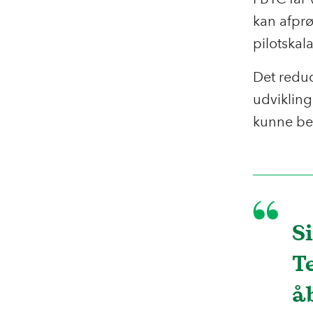
kan afprø
pilotskal
Det reduce
udvikling
kunne bev
S
T
å