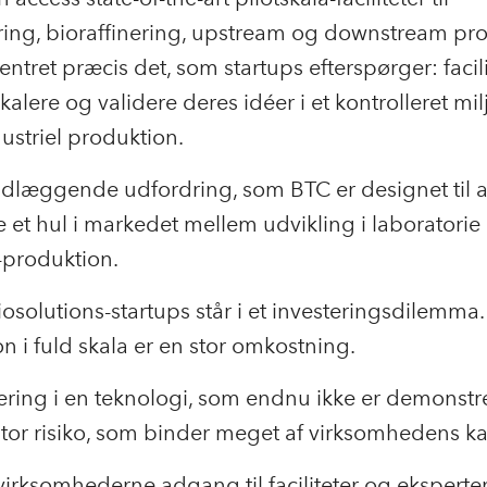
ring, bioraffinering, upstream og downstream pr
entret præcis det, som startups efterspørger: facilit
kalere og validere deres idéer i et kontrolleret mil
dustriel produktion.
læggende udfordring, som BTC er designet til at
e et hul i markedet mellem udvikling i laboratorie
-produktion.
solutions-startups står i et investeringsdilemma. 
n i fuld skala er en stor omkostning.
ering i en teknologi, som endnu ikke er demonstre
tor risiko, som binder meget af virksomhedens kap
 virksomhederne adgang til faciliteter og eksperter