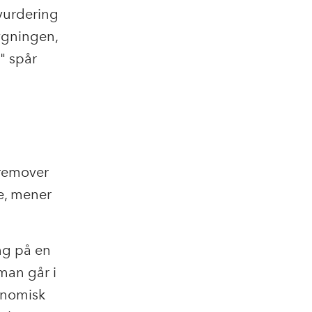
vurdering
bygningen,
" spår
fremover
e, mener
ing på en
 man går i
konomisk