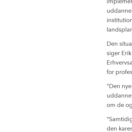
implement
uddannels
instituti
landspla
Den situa
siger Eri
Erhvervs
for profe
"Den nye 
uddannels
om de ogs
"Samtidig
den karen