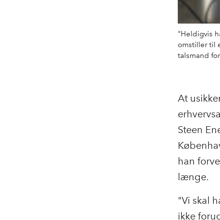
"Heldigvis h
omstiller ti
talsmand fo
At usikk
erhvervs
Steen Ene
Københav
han forve
længe.
"Vi skal 
ikke foru