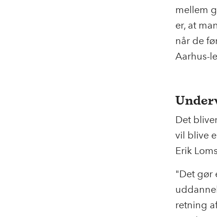
mellem g
er, at ma
når de fø
Aarhus-l
Underv
Det blive
vil bliv
Erik Loms
"Det gør 
uddannelse
retning a