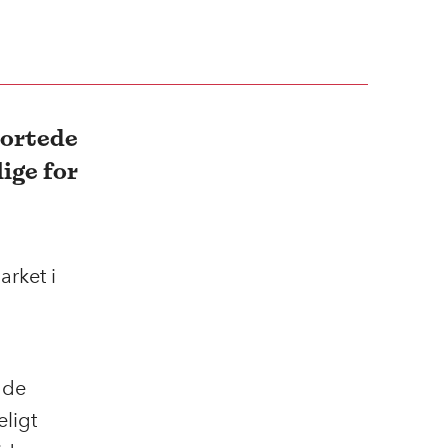
kortede
ige for
arket i
 de
ligt