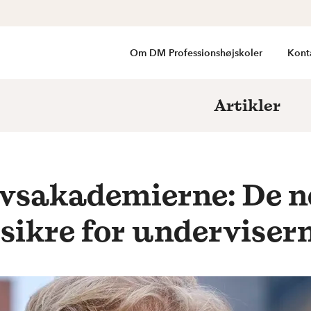
Om DM Professionshøjskoler
Kont
Artikler
vsakademierne: De næ
sikre for underviser