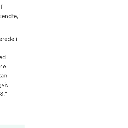
f
kendte,"
lerede i
med
ne.
kan
gvis
8,"