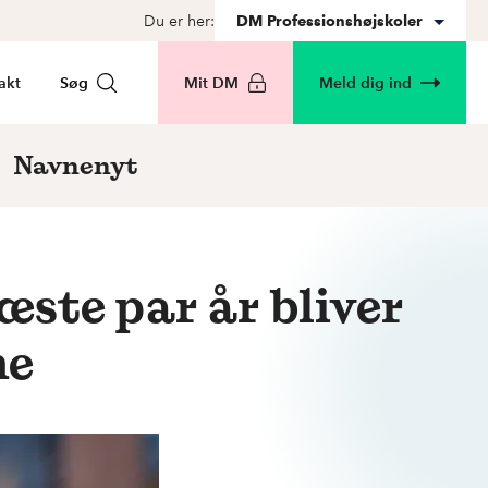
Du er her:
DM Professionshøjskoler
akt
Søg
Mit DM
Meld dig ind
Navnenyt
ste par år bliver
ne