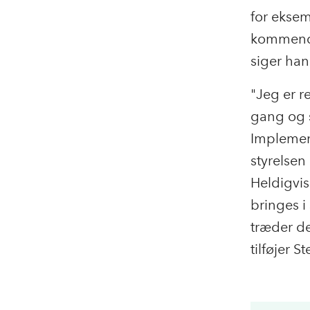
for eksem
kommende 
siger han
"Jeg er re
gang og s
Implement
styrelse
Heldigvi
bringes i 
træder de
tilføjer 