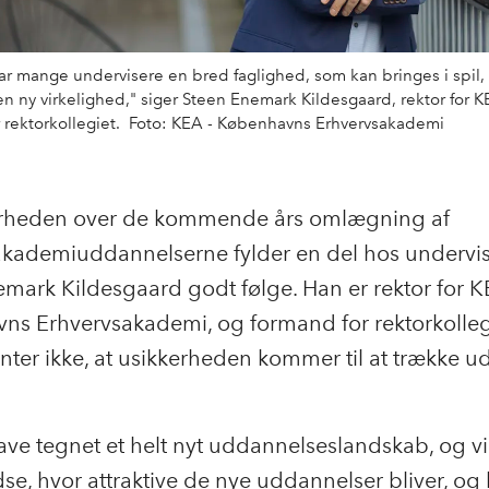
ar mange undervisere en bred faglighed, som kan bringes i spil, 
l en ny virkelighed," siger Steen Enemark Kildesgaard, rektor for 
r rektorkollegiet. Foto: KEA - Københavns Erhvervsakademi
erheden over de kommende års omlægning af
akademiuddannelserne fylder en del hos undervis
mark Kildesgaard godt følge. Han er rektor for K
ns Erhvervsakademi, og formand for rektorkolleg
nter ikke, at usikkerheden kommer til at trække ud 
have tegnet et helt nyt uddannelseslandskab, og vi
dse, hvor attraktive de nye uddannelser bliver, o