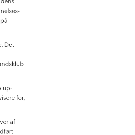
tidens
nelses-
 på
. Det
andsklub
p up-
sere for,
ver af
dført