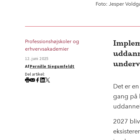
Foto: Jesper Voldg
Implem
Professionshøjskoler og
erhvervsakademier
uddann
12. juni 2025
underv
Af
Pernille Siegumfeldt
Del artikel:
Det er en
gang på l
uddannel
2027 bliv
eksistere