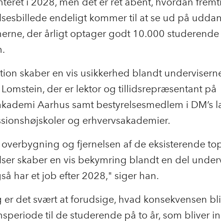
eret i 2028, men det er ret åbent, hvordan frem
esbillede endeligt kommer til at se ud på uddan
onerne, der årligt optager godt 10.000 studerende
n.
tion skaber en vis usikkerhed blandt underviserne
k Lomstein, der er lektor og tillidsrepræsentant på
akademi Aarhus samt bestyrelsesmedlem i DM’s l
ssionshøjskoler og erhvervsakademier.
overbygning og fjernelsen af de eksisterende to
er skaber en vis bekymring blandt en del undervi
å har et job efter 2028," siger han.
 er det svært at forudsige, hvad konsekvensen bli
speriode til de studerende på to år, som bliver in