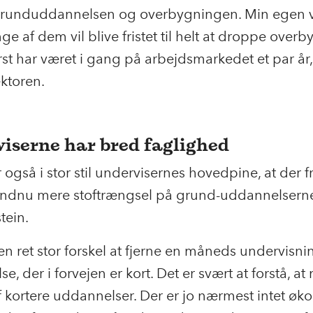
runduddannelsen og overbygningen. Min egen 
nge af dem vil blive fristet til helt at droppe over
rst har været i gang på arbejdsmarkedet et par år,
ektoren.
iserne har bred faglighed
r også i stor stil undervisernes hovedpine, at der 
e endnu mere stoftrængsel på grund-uddannelsern
tein.
en ret stor forskel at fjerne en måneds undervisn
, der i forvejen er kort. Det er svært at forstå, at
f kortere uddannelser. Der er jo nærmest intet ø