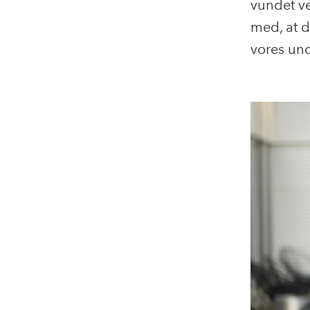
vundet ve
med, at d
vores und