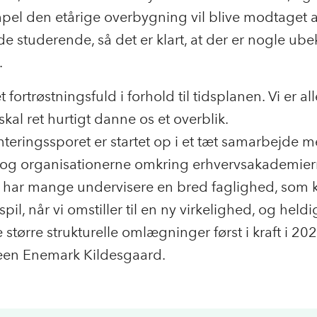
pel den etårige overbygning vil blive modtaget a
studerende, så det er klart, at der er nogle ube
.
t fortrøstningsfuld i forhold til tidsplanen. Vi er al
kal ret hurtigt danne os et overblik.
eringssporet er startet op i et tæt samarbejde 
n og organisationerne omkring erhvervsakademier
s har mange undervisere en bred faglighed, som 
spil, når vi omstiller til en ny virkelighed, og heldi
 større strukturelle omlægninger først i kraft i 202
Steen Enemark Kildesgaard.