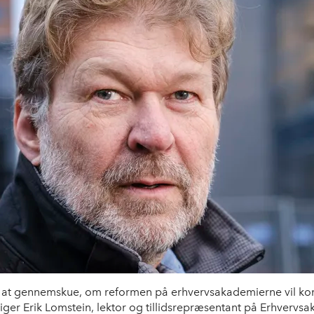
t at gennemskue, om reformen på erhvervsakademierne vil kom
siger Erik Lomstein, lektor og tillidsrepræsentant på Erhvervs