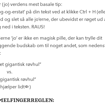
r (jo) verdens mest basale tip:
øg-og-erstat’ på din tekst ved at klikke Ctrl + H (e
nd og slet så alle jo’erne, der ubevidst er røget ud
 ned i teksten. RAUS!
erne ’jo’ er ikke en magisk pille, der kan trylle dit
gende budskab om til noget andet, som nedens
r:
 et gigantisk røvhul”
s.
 gigantisk røvhul”
hjælper lidt🤏)
MMELFINGERREGLEN: