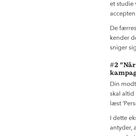
et studie 
accepten
De færres
kender do
sniger sig
#2 ”Når
kampagn
Din modt
skal alti
læst ’Per
I dette e
antyder, 