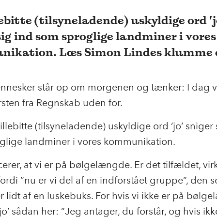
lebitte (tilsyneladende) uskyldige ord ’j
sig ind som sproglige landminer i vores
ikation. Læs Simon Lindes klumme o
nnesker står op om morgenen og tænker: I dag vi
sten fra Regnskab uden for.
llebitte (tilsyneladende) uskyldige ord ’jo’ sniger 
glige landminer i vores kommunikation.
cerer, at vi er på bølgelængde. Er det tilfældet, vir
 fordi ”nu er vi del af en indforstået gruppe”, den s
er lidt af en luskebuks. For hvis vi ikke er på bølg
’jo’ sådan her: ”Jeg antager, du forstår, og hvis ikk