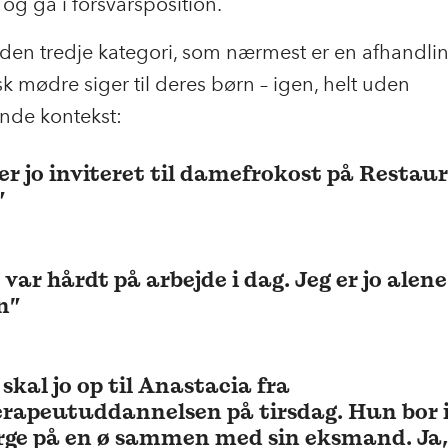
og gå i forsvarsposition.
 den tredje kategori, som nærmest er en afhandlin
sk mødre siger til deres børn – igen, helt uden
nde kontekst:
 er jo inviteret til damefrokost på Restau
”
var hårdt på arbejde i dag. Jeg er jo alen
n”
 skal jo op til Anastacia fra
rapeutuddannelsen på tirsdag. Hun bor 
ge på en ø sammen med sin eksmand. Ja,