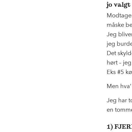
jo valgt
Modtagere
måske be
Jeg blive
jeg burde
Det skyld
hørt – je
Eks #5 kø
Men hva’ 
Jeg har t
en tomme
1) FJE