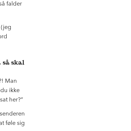
så falder
 (jeg
ord
 så skal
?! Man
 du ikke
sat her?”
Afsenderen
t føle sig