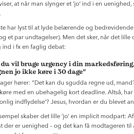
viser, at når man slynger et ’jo’ ind i en uenighed, 
.
te har lyst til at lyde belærende og bedrevidende
g et par undtagelser). Men det sker, når det lille 
 ind i fx en faglig debat:
 du vil bruge urgency i din markedsføring,
en jo ikke køre i 30 dage”
ager hører: ”Det kan du sgudda regne ud, mand
d køre med en ubehagelig kort deadline. Altså, har
sonlig indflydelse’? Jesus, hvordan er du blevet an
ksempel skaber det lille ’jo’ en implicit modpart: 
at der er uenighed – og det kan få modtageren til a