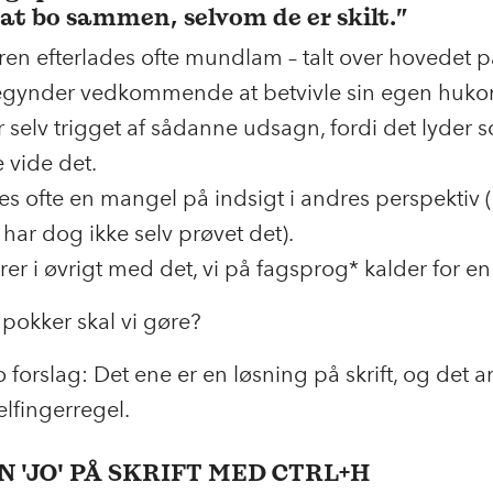
 at bo sammen, selvom de er skilt.”
n efterlades ofte mundlam – talt over hovedet 
gynder vedkommende at betvivle sin egen huk
r selv trigget af sådanne udsagn, fordi det lyder
 vide det.
es ofte en mangel på indsigt i andres perspektiv (
g har dog ikke selv prøvet det).
rer i øvrigt med det, vi på fagsprog* kalder for e
pokker skal vi gøre?
o forslag: Det ene er en løsning på skrift, og det a
lfingerregel.
RN 'JO' PÅ SKRIFT MED CTRL+H