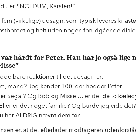
i du er SNOTDUM, Karsten!”
’ fem (virkelige) udsagn, som typisk leveres knast
kostbordet og helt uden nogen forudgående dial
var hårdt for Peter. Han har jo også lige 
Misse”
delbare reaktioner til det udsagn er:
em, mand? Jeg kender 100, der hedder Peter.
ter Segal? Og Bob og Misse … er det de to kæledy
Eller er det noget familie? Og burde jeg vide det
u har ALDRIG nævnt dem før.
sen er, at det efterlader modtageren udenforst