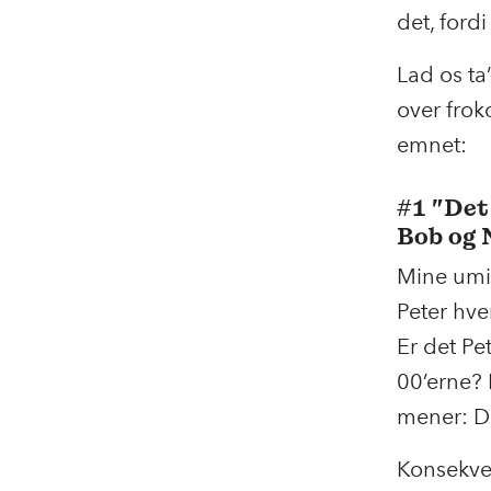
det, ford
Lad os ta
over fro
emnet:
#1 ”Det 
Bob og 
Mine umid
Peter hv
Er det Pe
00’erne? 
mener: D
Konsekven