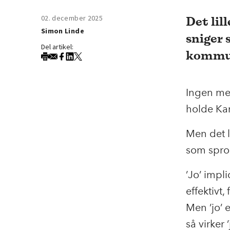
02. december 2025
Det lil
Simon Linde
sniger 
Del artikel:
kommun
Ingen me
holde Kar
Men det li
som spro
’Jo’ impli
effektivt,
Men ’jo’ 
så virker 