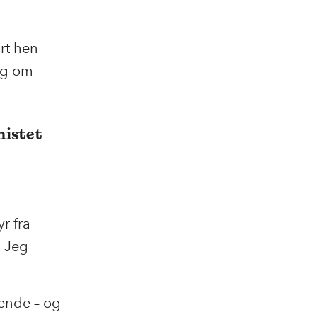
ørt hen
og om
mistet
r fra
? Jeg
ående – og