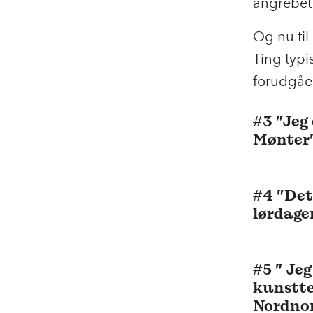
angrebet 
Og nu til
Ting typi
forudgåe
#3 ”Jeg
Mønter
#4 ”Det 
lørdage
#5 ” Jeg
kunstte
Nordnor