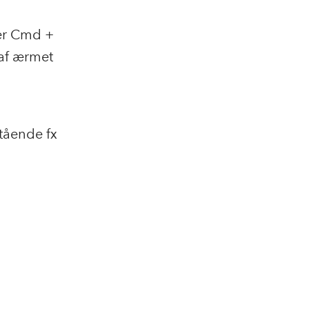
ller Cmd +
 af ærmet
tående fx