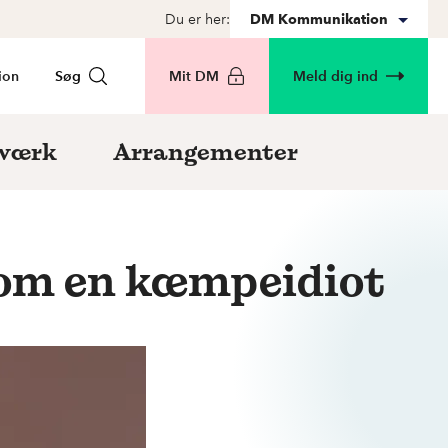
Du er her:
DM Kommunikation
ion
Søg
Mit DM
Meld dig ind
værk
Arrangementer
de som en kæmpeidiot