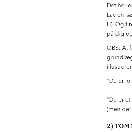
Det her e
Lav en ’s
H). Og fi
på dig og
OBS: At fj
grundlæg
illustrere
”Du er jo
v
”Du er et
(men det 
2) TO