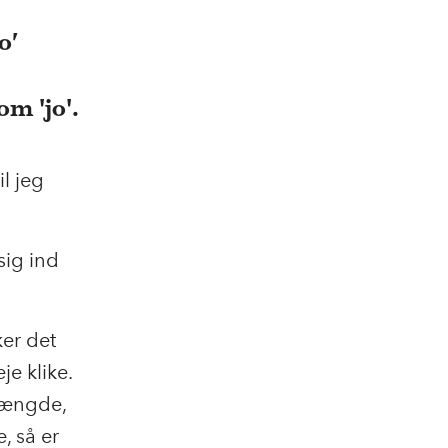
o’
m 'jo'.
l jeg
sig ind
ker det
eje klike.
elængde,
e, så er