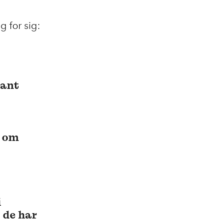
g for sig:
rant
e om
i
 de har