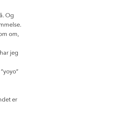
på. Og
ommelse.
 som om,
har jeg
n ”yoyo”
ndet er