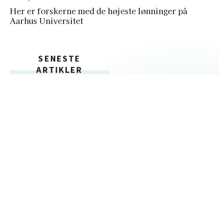
Her er forskerne med de højeste lønninger på
Aarhus Universitet
SENESTE
ARTIKLER
30. juli
Universiteterne optager færre studerende –
også på STEM: Flere giver dimensioneringen
skylden
25. juni
God sommer – dyk ned i årets (hidtil) mest
læste historier
15. juni
Fra Olsen-banden til virkeligheden: Ph.d.-
studerende undersøger, hvordan vores blik på