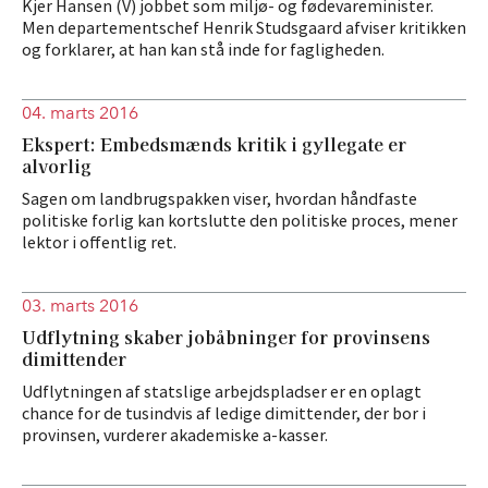
Kjer Hansen (V) jobbet som miljø- og fødevareminister.
Men departementschef Henrik Studsgaard afviser kritikken
og forklarer, at han kan stå inde for fagligheden.
04. marts 2016
Ekspert: Embedsmænds kritik i gyllegate er
alvorlig
Sagen om landbrugspakken viser, hvordan håndfaste
politiske forlig kan kortslutte den politiske proces, mener
lektor i offentlig ret.
03. marts 2016
Udflytning skaber jobåbninger for provinsens
dimittender
Udflytningen af statslige arbejdspladser er en oplagt
chance for de tusindvis af ledige dimittender, der bor i
provinsen, vurderer akademiske a-kasser.