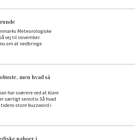
erunde
Danmarks Meteorologiske
å vej til november.
r nu om at nedbringe
robuste, men hvad så
man har sværere ved at klare
r særligt sensitiv. Så hvad
 tidens store buzzword i
rdiske naboer i