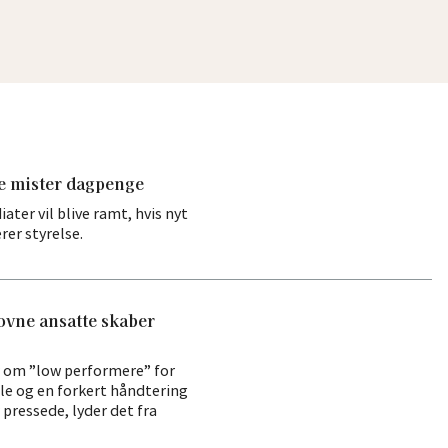
e mister dagpenge
ater vil blive ramt, hvis nyt
er styrelse.
vne ansatte skaber
 om ”low performere” for
le og en forkert håndtering
 pressede, lyder det fra