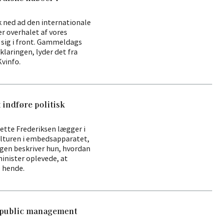
k ned ad den internationale
ver overhalet af vores
 sig i front. Gammeldags
rklaringen, lyder det fra
vinfo.
indføre politisk
tte Frederiksen lægger i
ulturen i embedsapparatet,
bogen beskriver hun, hvordan
inister oplevede, at
hende.
public management