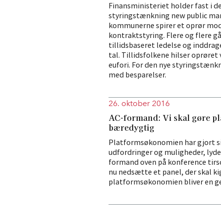
Finansministeriet holder fast i 
styringstænkning new public ma
kommunerne spirer et oprør mod
kontraktstyring. Flere og flere gå
tillidsbaseret ledelse og inddrag
tal. Tillidsfolkene hilser oprør
eufori. For den nye styringstænk
med besparelser.
26. oktober 2016
AC-formand: Vi skal gøre 
bæredygtig
Platformsøkonomien har gjort si
udfordringer og muligheder, lyd
formand oven på konference tir
nu nedsætte et panel, der skal ki
platformsøkonomien bliver en gev