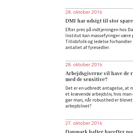
28. oktober 2016
DMI har udsigt til stor spar
Efter pres på indtjeningen hos 
Institut kan massefyringer være p
Tillidsfolk og ledelse forhandle
antallet af fyresedler.
28. oktober 2016
Arbejdsgiverne vil have de 
med de sensitive?
Det er en udbredt antagelse, at 
et krævende arbejdsliv, hvis man e
gør man, når robusthed er blevet
arbejdslivet?
27. oktober 2016
Danmark halter bagefter no