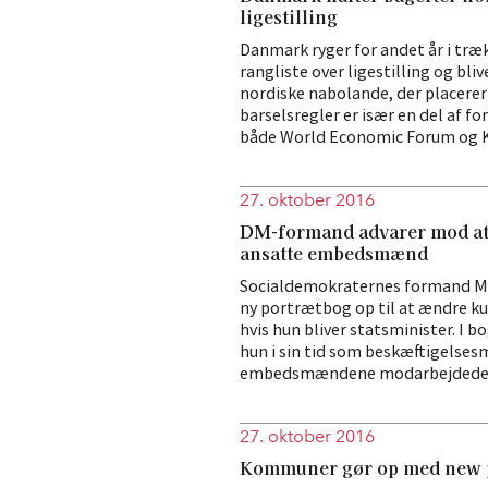
ligestilling
Danmark ryger for andet år i træ
rangliste over ligestilling og bli
nordiske nabolande, der placerer
barselsregler er især en del af fo
både World Economic Forum og K
27. oktober 2016
DM-formand advarer mod at 
ansatte embedsmænd
Socialdemokraternes formand Me
ny portrætbog op til at ændre k
hvis hun bliver statsminister. I 
hun i sin tid som beskæftigelsesm
embedsmændene modarbejdede 
27. oktober 2016
Kommuner gør op med new 