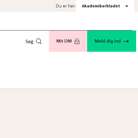
Akademikerbladet
Du er her:
Søg
Mit DM
Meld dig ind