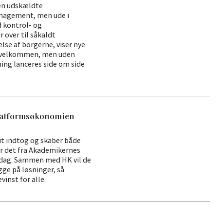
den udskældte
nagement, men ude i
 kontrol- og
r over til såkaldt
else af borgerne, viser nye
et velkommen, men uden
ning lanceres side om side
platformsøkonomien
t indtog og skaber både
er det fra Akademikernes
sdag. Sammen med HK vil de
gge på løsninger, så
inst for alle.