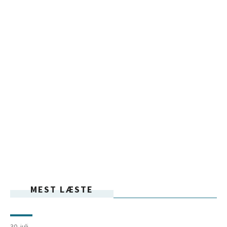
MEST LÆSTE
30. juli