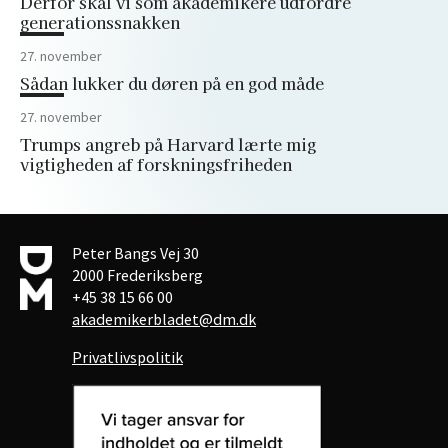
Derfor skal vi som akademikere udfordre
generationssnakken
27. november
Sådan lukker du døren på en god måde
27. november
Trumps angreb på Harvard lærte mig
vigtigheden af forskningsfriheden
Peter Bangs Vej 30
2000 Frederiksberg
+45 38 15 66 00
akademikerbladet@dm.dk
Privatlivspolitik