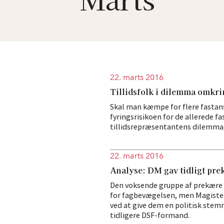
22. marts 2016
Tillidsfolk i dilemma omkri
Skal man kæmpe for flere fastans
fyringsrisikoen for de allerede f
tillidsrepræsentantens dilemma, 
22. marts 2016
Analyse: DM gav tidligt pre
Den voksende gruppe af prekære 
for fagbevægelsen, men Magister
ved at give dem en politisk stem
tidligere DSF-formand.