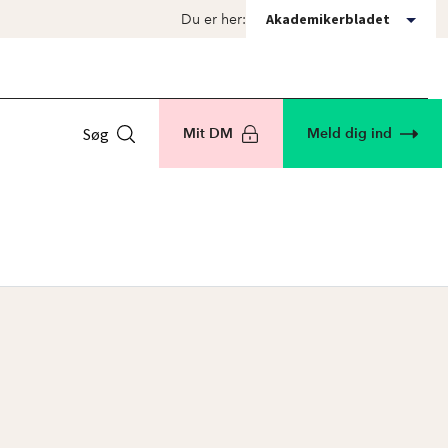
Akademikerbladet
Du er her:
Søg
Mit DM
Meld dig ind