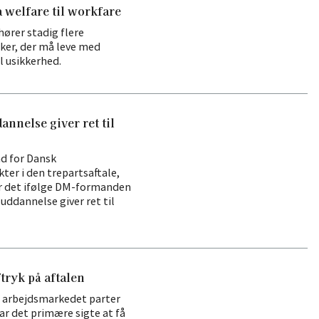
 welfare til workfare
hører stadig flere
er, der må leve med
 usikkerhed.
nnelse giver ret til
nd for Dansk
kter i den trepartsaftale,
er det ifølge DM-formanden
uddannelse giver ret til
ftryk på aftalen
g arbejdsmarkedet parter
ar det primære sigte at få