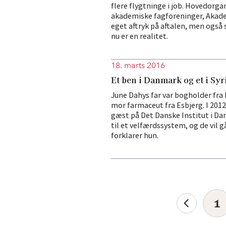
flere flygtninge i job. Hovedorga
akademiske fagforeninger, Akadem
eget aftryk på aftalen, men også 
nu er en realitet.
18. marts 2016
Et ben i Danmark og et i Syr
June Dahys far var bogholder fra 
mor farmaceut fra Esbjerg. I 2012
gæst på Det Danske Institut i Dam
til et velfærdssystem, og de vil gå
forklarer hun.
1