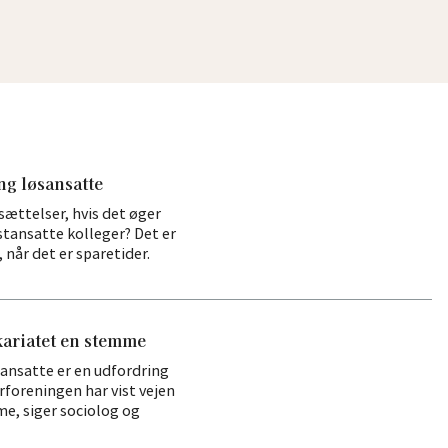
ng løsansatte
ættelser, hvis det øger
astansatte kolleger? Det er
når det er sparetider.
kariatet en stemme
ansatte er en udfordring
foreningen har vist vejen
me, siger sociolog og