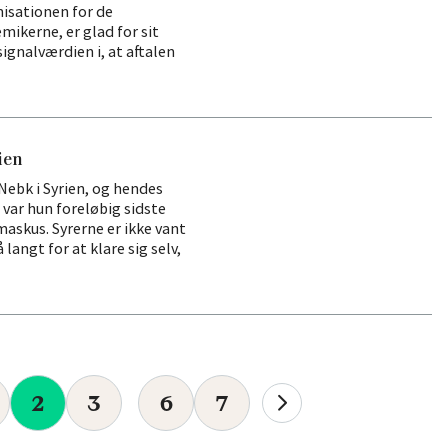
nisationen for de
ikerne, er glad for sit
signalværdien i, at aftalen
ien
Nebk i Syrien, og hendes
 var hun foreløbig sidste
askus. Syrerne er ikke vant
 langt for at klare sig selv,
2
3
6
7