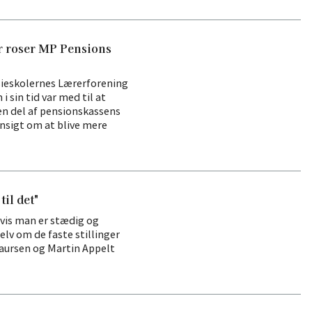
 roser MP Pensions
ieskolernes Lærerforening
 sin tid var med til at
n del af pensionskassens
nsigt om at blive mere
il det"
vis man er stædig og
 selv om de faste stillinger
Laursen og Martin Appelt