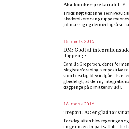
Akademiker-prekariatet: Fra
Trods højt uddannelsesniveau til
akademikere den gruppe mennesk
jobmæssig og dermed også social
18. marts 2016
DM: Godt at integrationsudda
dagpenge
Camilla Gregersen, der er forma
Magisterforening, ser positive ta
som torsdag blev indgået. Især 
glædeligt, at den ny integrations
dagpenge på dimittendvilkår.
18. marts 2016
Trepart: AC er glad for sit a
Torsdag aften blev regeringen o
enige om en trepartsaftale, der h