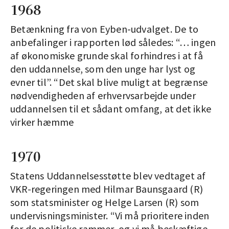
1968
Betænkning fra von Eyben-udvalget. De to
anbefalinger i rapporten lød således: “… ingen
af økonomiske grunde skal forhindres i at få
den uddannelse, som den unge har lyst og
evner til”. “Det skal blive muligt at begrænse
nødvendigheden af erhvervsarbejde under
uddannelsen til et sådant omfang, at det ikke
virker hæmme
1970
Statens Uddannelsesstøtte blev vedtaget af
VKR-regeringen med Hilmar Bauns­gaard (R)
som statsminister og Helge Larsen (R) som
undervisningsminister. “Vi må prioritere inden
for de politiske rammer, og vi må beskæftige