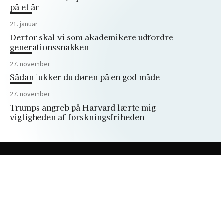
på et år
21. januar
Derfor skal vi som akademikere udfordre
generationssnakken
27. november
Sådan lukker du døren på en god måde
27. november
Trumps angreb på Harvard lærte mig
vigtigheden af forskningsfriheden
Peter Bangs Vej 30
2000 Frederiksberg
+45 38 15 66 00
akademikerbladet@dm.dk
Privatlivspolitik