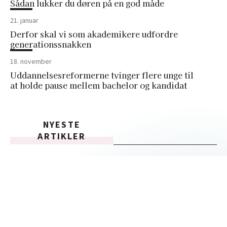
Sådan lukker du døren på en god måde
21. januar
Derfor skal vi som akademikere udfordre
generationssnakken
18. november
Uddannelsesreformerne tvinger flere unge til
at holde pause mellem bachelor og kandidat
NYESTE
ARTIKLER
04. februar
Når undervisere bliver systemets kanonføde
02. februar
Néné mistede 90 procent af sit levebrød til AI