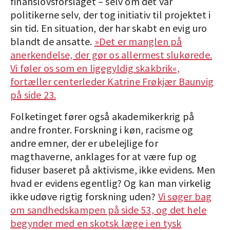
finanslovsforslaget – selv om det var
politikerne selv, der tog initiativ til projektet i
sin tid. En situation, der har skabt en evig uro
blandt de ansatte.
»Det er manglen på
anerkendelse, der gør os allermest slukørede.
Vi føler os som en ligegyldig skakbrik«,
fortæller centerleder Katrine Frøkjær Baunvig
på side 23.
Folketinget fører også akademikerkrig på
andre fronter. Forskning i køn, racisme og
andre emner, der er ubelejlige for
magthaverne, anklages for at være fup og
fiduser baseret på aktivisme, ikke evidens. Men
hvad er evidens egentlig? Og kan man virkelig
ikke udøve rigtig forskning uden?
Vi søger bag
om sandhedskampen på side 53, og det hele
begynder med en skotsk læge i en tysk