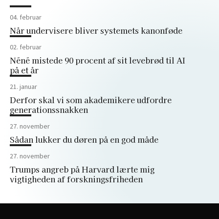
04. februar
Når undervisere bliver systemets kanonføde
02. februar
Néné mistede 90 procent af sit levebrød til AI
på et år
21. januar
Derfor skal vi som akademikere udfordre
generationssnakken
27. november
Sådan lukker du døren på en god måde
27. november
Trumps angreb på Harvard lærte mig
vigtigheden af forskningsfriheden