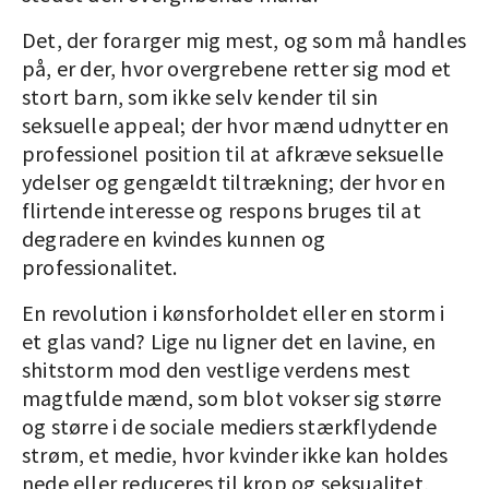
Det, der forarger mig mest, og som må handles
på, er der, hvor overgrebene retter sig mod et
stort barn, som ikke selv kender til sin
seksuelle appeal; der hvor mænd udnytter en
professionel position til at afkræve seksuelle
ydelser og gengældt tiltrækning; der hvor en
flirtende interesse og respons bruges til at
degradere en kvindes kunnen og
professionalitet.
En revolution i kønsforholdet eller en storm i
et glas vand? Lige nu ligner det en lavine, en
shitstorm mod den vestlige verdens mest
magtfulde mænd, som blot vokser sig større
og større i de sociale mediers stærkflydende
strøm, et medie, hvor kvinder ikke kan holdes
nede eller reduceres til krop og seksualitet,