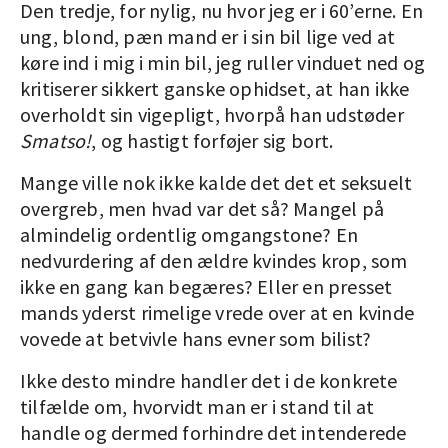
Den tredje, for nylig, nu hvor jeg er i 60’erne. En
ung, blond, pæn mand er i sin bil lige ved at
køre ind i mig i min bil, jeg ruller vinduet ned og
kritiserer sikkert ganske ophidset, at han ikke
overholdt sin vigepligt, hvorpå han udstøder
Smatso!
, og hastigt forføjer sig bort.
Mange ville nok ikke kalde det det et seksuelt
overgreb, men hvad var det så? Mangel på
almindelig ordentlig omgangstone? En
nedvurdering af den ældre kvindes krop, som
ikke en gang kan begæres? Eller en presset
mands yderst rimelige vrede over at en kvinde
vovede at betvivle hans evner som bilist?
Ikke desto mindre handler det i de konkrete
tilfælde om, hvorvidt man er i stand til at
handle og dermed forhindre det intenderede