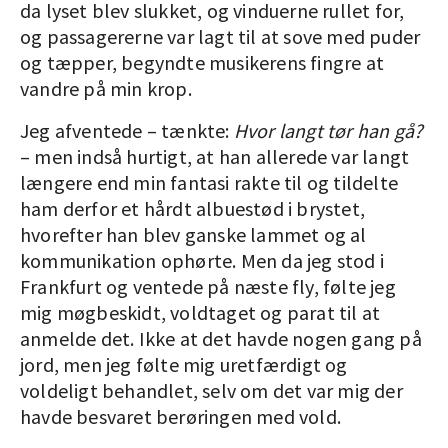
da lyset blev slukket, og vinduerne rullet for,
og passagererne var lagt til at sove med puder
og tæpper, begyndte musikerens fingre at
vandre på min krop.
Jeg afventede – tænkte:
Hvor langt tør han gå?
– men indså hurtigt, at han allerede var langt
længere end min fantasi rakte til og tildelte
ham derfor et hårdt albuestød i brystet,
hvorefter han blev ganske lammet og al
kommunikation ophørte. Men da jeg stod i
Frankfurt og ventede på næste fly, følte jeg
mig møgbeskidt, voldtaget og parat til at
anmelde det. Ikke at det havde nogen gang på
jord, men jeg følte mig uretfærdigt og
voldeligt behandlet, selv om det var mig der
havde besvaret berøringen med vold.