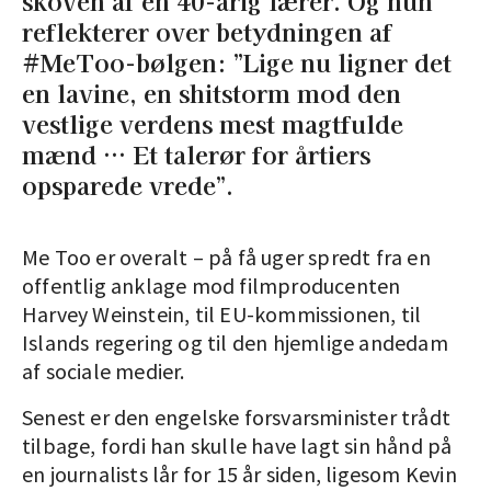
skoven af en 40-årig lærer. Og hun
reflekterer over betydningen af
#MeToo-bølgen: ”Lige nu ligner det
en lavine, en shitstorm mod den
vestlige verdens mest magtfulde
mænd … Et talerør for årtiers
opsparede vrede”.
Me Too er overalt – på få uger spredt fra en
offentlig anklage mod filmproducenten
Harvey Weinstein, til EU-kommissionen, til
Islands regering og til den hjemlige andedam
af sociale medier.
Senest er den engelske forsvarsminister trådt
tilbage, fordi han skulle have lagt sin hånd på
en journalists lår for 15 år siden, ligesom Kevin