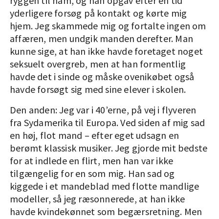
ryggen til ham, og han opgav efter en tid
yderligere forsøg på kontakt og kørte mig
hjem. Jeg skammede mig og fortalte ingen om
affæren, men undgik manden derefter. Man
kunne sige, at han ikke havde foretaget noget
seksuelt overgreb, men at han formentlig
havde det i sinde og måske ovenikøbet også
havde forsøgt sig med sine elever i skolen.
Den anden: Jeg var i 40’erne, på vej i flyveren
fra Sydamerika til Europa. Ved siden af mig sad
en høj, flot mand – efter eget udsagn en
berømt klassisk musiker. Jeg gjorde mit bedste
for at indlede en flirt, men han var ikke
tilgængelig for en som mig. Han sad og
kiggede i et mandeblad med flotte mandlige
modeller, så jeg ræsonnerede, at han ikke
havde kvindekønnet som begærsretning. Men