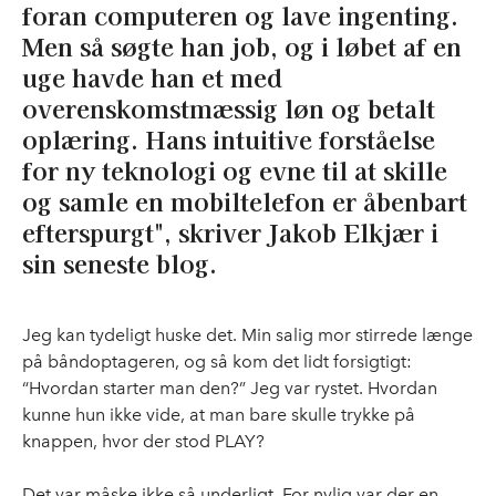
foran computeren og lave ingenting.
Men så søgte han job, og i løbet af en
uge havde han et med
overenskomstmæssig løn og betalt
oplæring. Hans intuitive forståelse
for ny teknologi og evne til at skille
og samle en mobiltelefon er åbenbart
efterspurgt", skriver Jakob Elkjær i
sin seneste blog.
Jeg kan tydeligt huske det. Min salig mor stirrede længe
på båndoptageren, og så kom det lidt forsigtigt:
“Hvordan starter man den?” Jeg var rystet. Hvordan
kunne hun ikke vide, at man bare skulle trykke på
knappen, hvor der stod PLAY?
Det var måske ikke så underligt. For nylig var der en