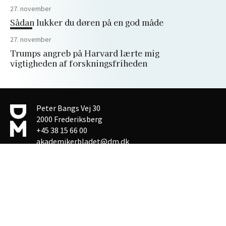
27. november
Sådan lukker du døren på en god måde
27. november
Trumps angreb på Harvard lærte mig
vigtigheden af forskningsfriheden
Peter Bangs Vej 30
2000 Frederiksberg
+45 38 15 66 00
akademikerbladet@dm.dk
Privatlivspolitik