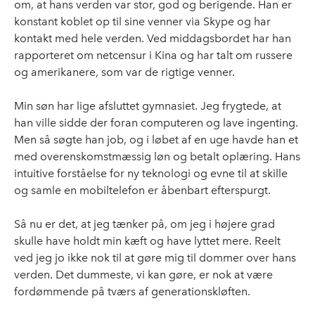
om, at hans verden var stor, god og berigende. Han er
konstant koblet op til sine venner via Skype og har
kontakt med hele verden. Ved middagsbordet har han
rapporteret om netcensur i Kina og har talt om russere
og amerikanere, som var de rigtige venner.
Min søn har lige afsluttet gymnasiet. Jeg frygtede, at
han ville sidde der foran computeren og lave ingenting.
Men så søgte han job, og i løbet af en uge havde han et
med overenskomstmæssig løn og betalt oplæring. Hans
intuitive forståelse for ny teknologi og evne til at skille
og samle en mobiltelefon er åbenbart efterspurgt.
Så nu er det, at jeg tænker på, om jeg i højere grad
skulle have holdt min kæft og have lyttet mere. Reelt
ved jeg jo ikke nok til at gøre mig til dommer over hans
verden. Det dummeste, vi kan gøre, er nok at være
fordømmende på tværs af generationskløften.