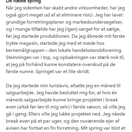
De næste spring
Når jeg sidenhen har skabt andre virksomheder, har jeg
også gjort meget ud af at eliminere risici. Jeg har lavet
grundige forretningsplaner og markedsundersøgelser,
og i mange tilfælde har jeg (igen) sørget for at sælge,
før jeg startede produktionen. Da jeg åbnede mit første
trykte magasin, startede jeg med et møde hos
kernemålgruppen – den lokale handelsstandsforening.
Stemningen var i top, og opbakningen var stærk nok til,
at jeg på forhånd kunne konstatere overskud på de
første numre. Springet var et lille skridt.
Da jeg startede min turistavis, afsatte jeg en måned til
salgsarbejde. Jeg havde besluttet mig for, at hvis én
måneds salgsarbejde kunne bringe projektet i break
even (altså før løn til mig selv) i første sæson, så ville jeg
gå i gang. Ellers ville jeg lukke projektet ned. Jeg nåede
break even på et par uger, og den nuværende ejer af
avisen har fortsat en fin forretning. Mit spring var blot et