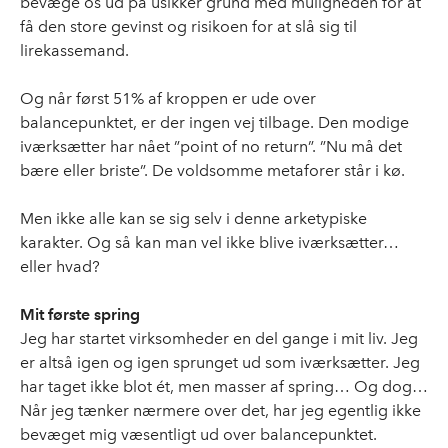
bevæge os ud på usikker grund med muligheden for at
få den store gevinst og risikoen for at slå sig til
lirekassemand.
Og når først 51% af kroppen er ude over
balancepunktet, er der ingen vej tilbage. Den modige
iværksætter har nået ”point of no return”. ”Nu må det
bære eller briste”. De voldsomme metaforer står i kø.
Men ikke alle kan se sig selv i denne arketypiske
karakter. Og så kan man vel ikke blive iværksætter…
eller hvad?
Mit første spring
Jeg har startet virksomheder en del gange i mit liv. Jeg
er altså igen og igen sprunget ud som iværksætter. Jeg
har taget ikke blot ét, men masser af spring… Og dog…
Når jeg tænker nærmere over det, har jeg egentlig ikke
bevæget mig væsentligt ud over balancepunktet.