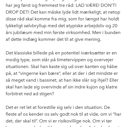
har jeg først og fremmest tre råd: LAD VÆRE! DON’T!
DROP DET! Det kan måske lyde lidt mærkeligt, at netop
disse råd skal komme fra mig, som for længst har holdt
lykkeligt sølvbryllup med det atypiske arbejdsliv og 20
års jubilæum med min første virksomhed. Men i bunden
af dette indlæg kommer det til at give mening.
Det klassiske billede på en potentiel iværksætter er en
modig type, som står på timetervippen og overvejer
situationen. Skal han kaste sig ud over kanten og håbe
på, at ”vingerne kan bære”, eller at der i det mindste er
så meget vand i bassinet, at han ikke slår sig ihjel? Eller
skal han lade sig overvinde af sin indre kujon og klatre
forbitret ned ad stigen?
Det er ret let at forestille sig selv i den situation. De
fleste af os kender os selv godt nok til at vide, om vi ”har
det, der skal til”. Om vi er risikovillige nok. Om vi tør