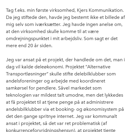
Tag f.eks. min første virksomhed, Kjers Kommunikation.
Da jeg stiftede den, havde jeg bestemt ikke et billede af
mig selv som iværksætter. Jeg havde ingen anelse om,
at den virksomhed skulle komme til at være
omdrejningspunktet i mit arbejdsliv. Som sagt er det
mere end 20 år siden.
Jeg var ansat på et projekt, der handlede om det, man i
dag vil kalde deleøkonomi. Projektet ”Alternative
Transportløsninger” skulle stifte delebilklubber som
andelsforeninger og arbejde med koordineret
samkørsel for pendlere. Såvel markedet som
teknologien var mildest talt umodne, men det lykkedes
at få projektet til at tjene penge på at administrere
andelsbilklubber via et booking- og økonomisystem på
det den gange spritnye internet. Jeg var kommunalt
ansat i projektet, så det var ret problematisk (af
konkurrenceforvridningshensyn), at projektet tjente