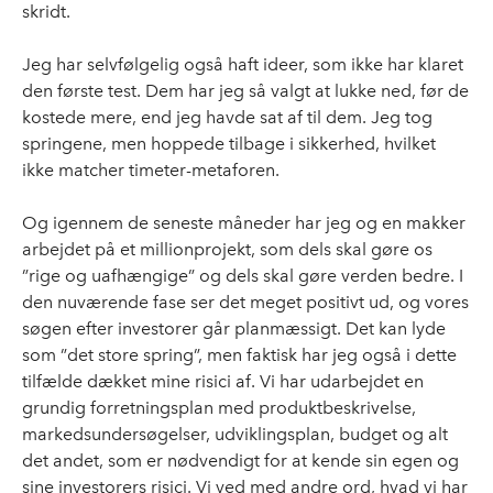
skridt.
Jeg har selvfølgelig også haft ideer, som ikke har klaret
den første test. Dem har jeg så valgt at lukke ned, før de
kostede mere, end jeg havde sat af til dem. Jeg tog
springene, men hoppede tilbage i sikkerhed, hvilket
ikke matcher timeter-metaforen.
Og igennem de seneste måneder har jeg og en makker
arbejdet på et millionprojekt, som dels skal gøre os
”rige og uafhængige” og dels skal gøre verden bedre. I
den nuværende fase ser det meget positivt ud, og vores
søgen efter investorer går planmæssigt. Det kan lyde
som ”det store spring”, men faktisk har jeg også i dette
tilfælde dækket mine risici af. Vi har udarbejdet en
grundig forretningsplan med produktbeskrivelse,
markedsundersøgelser, udviklingsplan, budget og alt
det andet, som er nødvendigt for at kende sin egen og
sine investorers risici. Vi ved med andre ord, hvad vi har