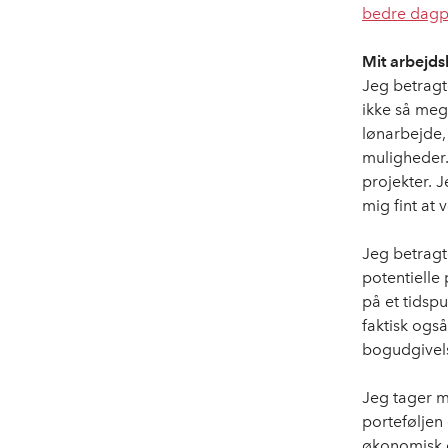
bedre dagp
Mit arbejdsl
Jeg betragte
ikke så meg
lønarbejde,
muligheder.
projekter. J
mig fint at 
Jeg betragt
potentielle
på et tidspu
faktisk ogs
bogudgivels
Jeg tager 
porteføljen 
økonomisk og