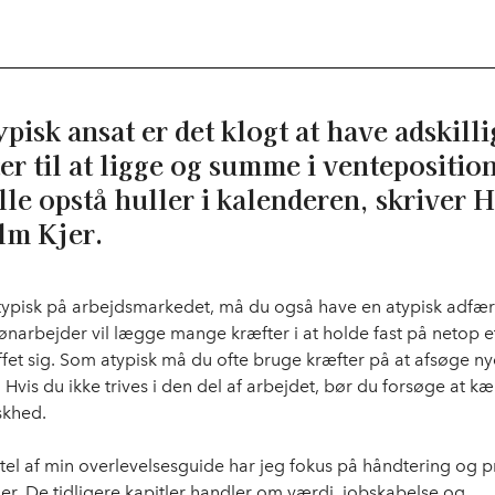
pisk ansat er det klogt at have adskilli
er til at ligge og summe i venteposition
lle opstå huller i kalenderen, skriver 
lm Kjer.
typisk på arbejdsmarkedet, må du også have en atypisk adfær
lønarbejder vil lægge mange kræfter i at holde fast på netop e
ffet sig. Som atypisk må du ofte bruge kræfter på at afsøge ny
 Hvis du ikke trives i den del af arbejdet, bør du forsøge at 
skhed.
itel af min overlevelsesguide har jeg fokus på håndtering og pr
er. De tidligere kapitler handler om værdi, jobskabelse og