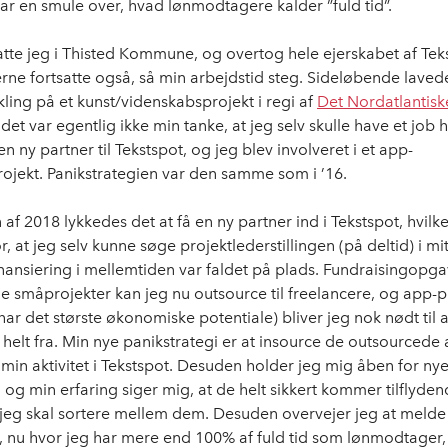
var en smule over, hvad lønmodtagere kalder ”fuld tid”.
satte jeg i Thisted Kommune, og overtog hele ejerskabet af Tek
e fortsatte også, så min arbejdstid steg. Sideløbende laved
kling på et kunst/videnskabsprojekt i regi af
Det Nordatlantiske
det var egentlig ikke min tanke, at jeg selv skulle have et job h
en ny partner til Tekstspot, og jeg blev involveret i et app-
rojekt. Panikstrategien var den samme som i ’16.
n af 2018 lykkedes det at få en ny partner ind i Tekstspot, hvil
, at jeg selv kunne søge projektlederstillingen (på deltid) i mi
finansiering i mellemtiden var faldet på plads. Fundraisingopg
ine småprojekter kan jeg nu outsource til freelancere, og app-p
har det største økonomiske potentiale) bliver jeg nok nødt til 
elt fra. Min nye panikstrategi er at insource de outsourcede a
 min aktivitet i Tekstspot. Desuden holder jeg mig åben for ny
og min erfaring siger mig, at de helt sikkert kommer tilflydend
jeg skal sortere mellem dem. Desuden overvejer jeg at melde 
, nu hvor jeg har mere end 100% af fuld tid som lønmodtager