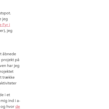
stspot.
e jeg
 Fyr i
er), jeg
ket åbnede
t projekt på
aven har jeg
rojektet
at trække
ktiviteter
e
e i et
mig ind i a-
, og hvor
de