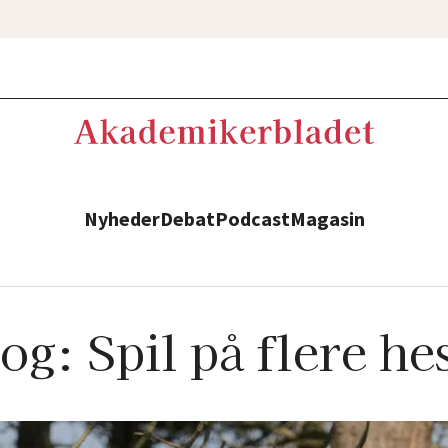
Nyheder
Debat
Podcast
Magasin
og: Spil på flere he