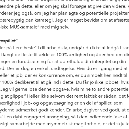
ændre på dette, eller om jeg skal forsøge at give den videre.
rderer jeg også, om jeg har planlagte og potentielle projekter 
æredygtig panikstrategi. Jeg er meget bevidst om at afsætte t
iske MUS-samtale” med mig selv.
tespillet”
ler på flere heste” i dit arbejdsliv, undgår du ikke at indgå i 
I langt de fleste tilfælde er 100% ærlighed og åbenhed om di
inger en forudsætning for at opretholde din integritet og din
d. Der er dog en enkelt undtagelse. Hvis du er i gang med at
eller et job, der er konkurrence om, er du simpelt hen nødt til
 100% dedikeret til at gå ind i dette. Du får jo ikke jobbet, hvis
 ”Jeg vil gerne løse denne opgave, hvis mine to andre potentie
sig at glippe.” Heller ikke selvom det rent faktisk er sådan, det 
uærlighed i job- og opgavesøgning er en del af spillet, som
erne udmærket godt kender. En arbejdsgiver ved godt, at de
is” i en dybt engageret ansøgning, så i den indledende fase af 
igt samarbejde med asymmetrisk magtforhold, er det skjulte 