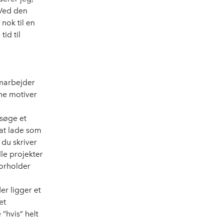
 Ved den
nok til en
id til
samarbejder
ne motiver
 søge et
 at lade som
 du skriver
lle projekter
forholder
r ligger et
et
”hvis” helt