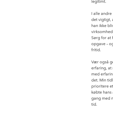
legitimt.
I alle andr
det vigtigt,
han ikke bli
virksomhed.
Sørg for at 
opgave – og
fritid.
Vær også ge
erfaring, at
med erfarin
det. Min tid
prioritere e
købte hans a
gang med mi
tid.