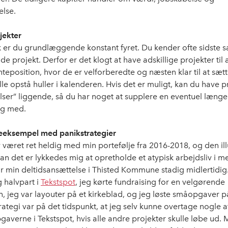
else.
ekter
 er du grundlæggende konstant fyret. Du kender ofte sidste 
e projekt. Derfor er det klogt at have adskillige projekter til 
eposition, hvor de er velforberedte og næsten klar til at sætt
lle opstå huller i kalenderen. Hvis det er muligt, kan du have pr
relser” liggende, så du har noget at supplere en eventuel læn
ing med.
jeeksempel med panikstrategier
 været ret heldig med min portefølje fra 2016-2018, og den ill
an det er lykkedes mig at opretholde et atypisk arbejdsliv i m
var min deltidsansættelse i Thisted Kommune stadig midlertidig
g halvpart i
Tekstspot
, jeg kørte fundraising for en velgørende
n, jeg var layouter på et kirkeblad, og jeg løste småopgaver p
rategi var på det tidspunkt, at jeg selv kunne overtage nogle a
gaverne i Tekstspot, hvis alle andre projekter skulle løbe ud.