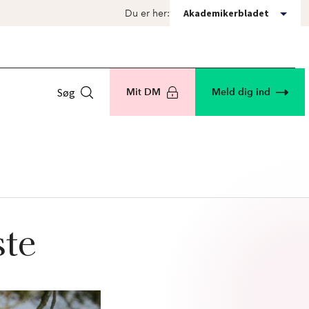
Akademikerbladet
Du er her:
Søg
Mit DM
Meld dig ind
ste