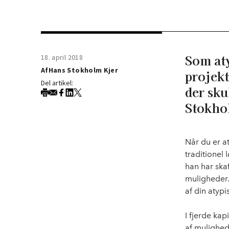
Som aty
18. april 2018
Af
Hans Stokholm Kjer
projekt
Del artikel:
der sku
Stokho
Når du er a
traditionel 
han har ska
muligheder.
af din atypi
I fjerde kap
af mulighed