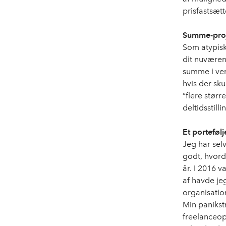
prisfastsætt
Summe-proj
Som atypisk
dit nuværend
summe i vent
hvis der sku
”flere stør
deltidsstill
Et porteføl
Jeg har selv
godt, hvord
år. I 2016 
af havde je
organisatio
Min panikst
freelanceop