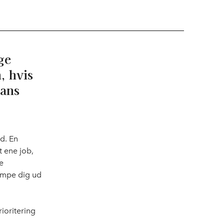
ge
, hvis
Hans
d. En
t ene job,
e
kæmpe dig ud
ioritering