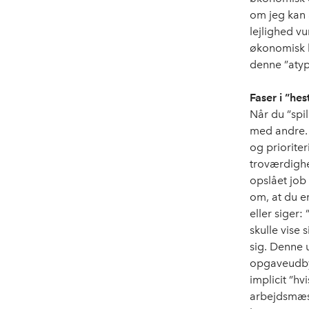
om jeg kan 
lejlighed vu
økonomisk b
denne ”atyp
Faser i ”hes
Når du ”spil
med andre. 
og prioriter
troværdighe
opslået job 
om, at du er
eller siger:
skulle vise 
sig. Denne 
opgaveudbyd
implicit ”hv
arbejdsmæss