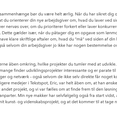
e sammenhænge bør du være helt ærlig. Når du har sikret dig 
 at du orienterer din nye arbejdsgiver om, hvad du laver ved si
ver nervøs over, om du prioriterer forkert eller laver konkurre
 Dette gælder især, når du påtager dig en opgave som lønm
have klare skriftlige aftaler om, hvad du ”må” ved siden af di
så selvom din arbejdsgiver jo ikke har nogen bestemmelse o
rne åben omkring, hvilke projekter du tumler med at udvikle.
 mange finder udviklingsprojekter interessante og er parate til
ger og netværk – også selvom de ikke selv direkte får noget k
ligere medejer i Tekstspot, Eric, var helt åben om, at han ønsk
t andet projekt, og vi var fælles om at finde frem til den løsning
nparter. Min nye makker har selvfølgelig også fra start vidst, a
t kunst- og videnskabsprojekt, og at det kommer til at tage 