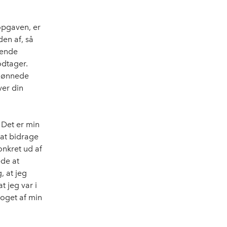
opgaven, er
den af, så
rende
odtager.
n lønnede
ver din
 Det er min
 at bidrage
onkret ud af
ede at
, at jeg
t jeg var i
noget af min