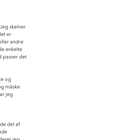
 Jeg skelner
et er
eller andre
de enkelte
od passer det
te og
 og måske
ar jeg
de del af
både
derer jeg,