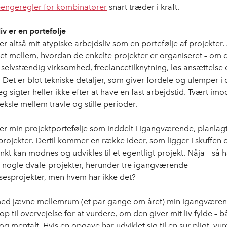
engeregler for kombinatører
snart træder i kraft.
iv er en portefølje
r altså mit atypiske arbejdsliv som en portefølje af projekter.
et mellem, hvordan de enkelte projekter er organiseret – om d
 selvstændig virksomhed, freelancetilknytning, løs ansættelse 
 Det er blot tekniske detaljer, som giver fordele og ulemper i 
eg sigter heller ikke efter at have en fast arbejdstid. Tvært im
veksle mellem travle og stille perioder.
er min projektportefølje som inddelt i igangværende, planlag
 projekter. Dertil kommer en række ideer, som ligger i skuffen
nkt kan modnes og udvikles til et egentligt projekt. Nåja – så h
å nogle dvale-projekter, herunder tre igangværende
esprojekter, men hvem har ikke det?
med jævne mellemrum (et par gange om året) min igangværen
op til overvejelse for at vurdere, om den giver mit liv fylde – 
 mentalt. Hvis en opgave har udviklet sig til en sur pligt, vur