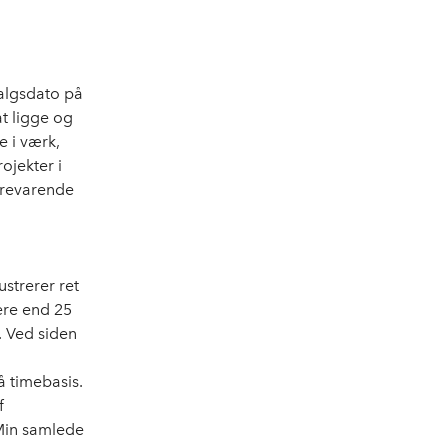
salgsdato på
at ligge og
e i værk,
ojekter i
gerevarende
ustrerer ret
ere end 25
. Ved siden
å timebasis.
f
 Min samlede