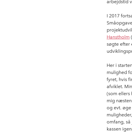
arbejdstid 
I 2017 fort
Småopgavern
projektudvi
Hanstholm
(
søgte efter 
udviklingsp
Her i starte
mulighed for
fyret, hvis 
afviklet. M
(som ellers 
mig næsten h
og evt. øge
muligheder, 
omfang, så 
kassen igen