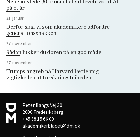
Néné mistede 90 procent af sit levebrød til AI
på et år
21. januar
Derfor skal vi som akademikere udfordre
generationssnakken
27. november
Sådan lukker du døren på en god måde
27. november
Trumps angreb på Harvard lærte mig
vigtigheden af forskningsfriheden
Peter Bangs Vej 30
2000 Frederiksberg
+45 38 15 66 00
akademikerbladet@dm.dk
Privatlivspolitik