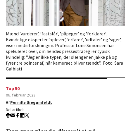
Mænd ’vurderer’, ’fastslår’, ’påpeger’ og ’forklarer’.
Kvindelige eksperter ’oplever’, ’erfarer’, ’udtaler’ og ’siger’,
viser medieforskningen. Professor Lone Simonsen har
spekuleret over, om hendes pressestrategi er typisk
kvindelig: ”Jeg er ikke typen, der slænger en jakke på og
fyrer tre pointer af, når kameraet bliver tændt”. Foto: Sara
Galbiati
Top 50
06. februar 2023
Af
Pernille Siegumfeldt
Del artikel: