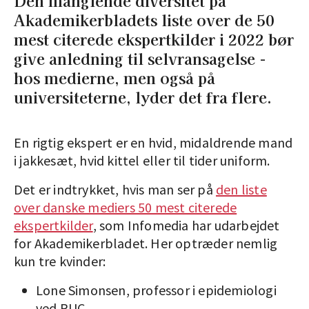
Den manglende diversitet på
Akademikerbladets liste over de 50
mest citerede ekspertkilder i 2022 bør
give anledning til selvransagelse -
hos medierne, men også på
universiteterne, lyder det fra flere.
En rigtig ekspert er en hvid, midaldrende mand
i jakkesæt, hvid kittel eller til tider uniform.
Det er indtrykket, hvis man ser på
den liste
over danske mediers 50 mest citerede
ekspertkilder
, som Infomedia har udarbejdet
for Akademikerbladet. Her optræder nemlig
kun tre kvinder:
Lone Simonsen, professor i epidemiologi
ved RUC