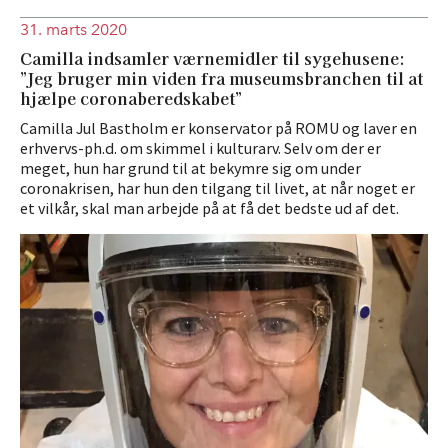
31. marts 2020
Camilla indsamler værnemidler til sygehusene:
”Jeg bruger min viden fra museumsbranchen til at
hjælpe coronaberedskabet”
Camilla Jul Bastholm er konservator på ROMU og laver en
erhvervs-ph.d. om skimmel i kulturarv. Selv om der er
meget, hun har grund til at bekymre sig om under
coronakrisen, har hun den tilgang til livet, at når noget er
et vilkår, skal man arbejde på at få det bedste ud af det.