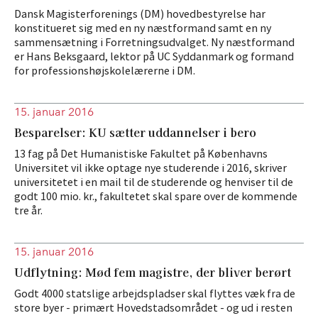
Dansk Magisterforenings (DM) hovedbestyrelse har
konstitueret sig med en ny næstformand samt en ny
sammensætning i Forretningsudvalget. Ny næstformand
er Hans Beksgaard, lektor på UC Syddanmark og formand
for professionshøjskolelærerne i DM.
15. januar 2016
Besparelser: KU sætter uddannelser i bero
13 fag på Det Humanistiske Fakultet på Københavns
Universitet vil ikke optage nye studerende i 2016, skriver
universitetet i en mail til de studerende og henviser til de
godt 100 mio. kr., fakultetet skal spare over de kommende
tre år.
15. januar 2016
Udflytning: Mød fem magistre, der bliver berørt
Godt 4000 statslige arbejdspladser skal flyttes væk fra de
store byer - primært Hovedstadsområdet - og ud i resten