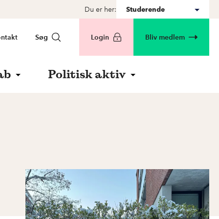
Du er her:
Studerende
ntakt
Søg
Login
Bliv medlem
ab
Politisk aktiv