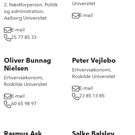
Universitet
2. Næstforperson. Politik
og administration,
E-mail
Aalborg Universitet
E-mail
25 77 85 33
Oliver Bunnag
Peter Vejlebo
Nielsen
Erhvervsøkonomi,
Roskilde Universitet
Erhvervsøkonomi,
Roskilde Universitet
E-mail
23 85 13 85
E-mail
60 65 98 97
Rasmus Ask
Salke Balslev