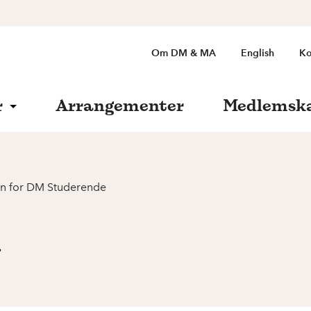
Om DM & MA
English
Ko
r
Arrangementer
Medlemsk
en for DM Studerende
n