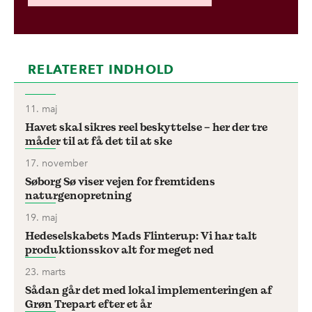
RELATERET INDHOLD
11. maj
Havet skal sikres reel beskyttelse – her der tre
måder til at få det til at ske
17. november
Søborg Sø viser vejen for fremtidens
naturgenopretning
19. maj
Hedeselskabets Mads Flinterup: Vi har talt
produktionsskov alt for meget ned
23. marts
Sådan går det med lokal implementeringen af
Grøn Trepart efter et år