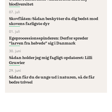
biodiversitet
07. juli
Skovflåten: Sådan beskytter du dig bedst mod
skovens farligste dyr
01. juli
Egeprocessionsspinderen: Derfor spreder
“larven fra helvede” sig i Danmark
30. juni
Sådan holder jeg mig fagligt opdateret: Lilli
Gruwier
29. juni
Sådan får du de unge ud i naturen, så de får
bedre trivsel