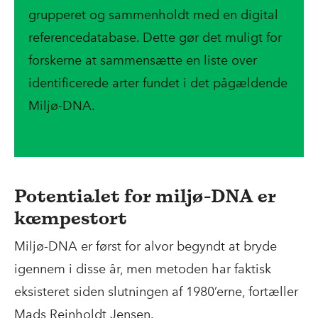
grupperet og sammenholdt med en digital
referencedatabase. Dette gør det muligt for
forskerne at sammensætte en liste over
identificerede arter fundet i det pågældende
Miljø-DNA.
Potentialet for miljø-DNA er
kæmpestort
Miljø-DNA er først for alvor begyndt at bryde
igennem i disse år, men metoden har faktisk
eksisteret siden slutningen af 1980’erne, fortæller
Mads Reinholdt Jensen.