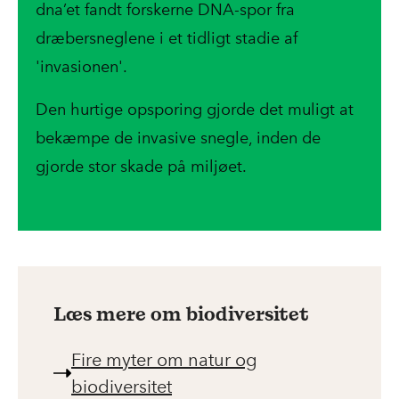
dna’et fandt forskerne DNA-spor fra
dræbersneglene i et tidligt stadie af
'invasionen'.
Den hurtige opsporing gjorde det muligt at
bekæmpe de invasive snegle, inden de
gjorde stor skade på miljøet.
Læs mere om biodiversitet
Fire myter om natur og
biodiversitet