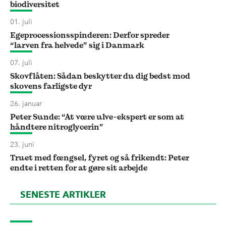
biodiversitet
01. juli
Egeprocessionsspinderen: Derfor spreder
“larven fra helvede” sig i Danmark
07. juli
Skovflåten: Sådan beskytter du dig bedst mod
skovens farligste dyr
26. januar
Peter Sunde: “At være ulve-ekspert er som at
håndtere nitroglycerin”
23. juni
Truet med fængsel, fyret og så frikendt: Peter
endte i retten for at gøre sit arbejde
SENESTE ARTIKLER