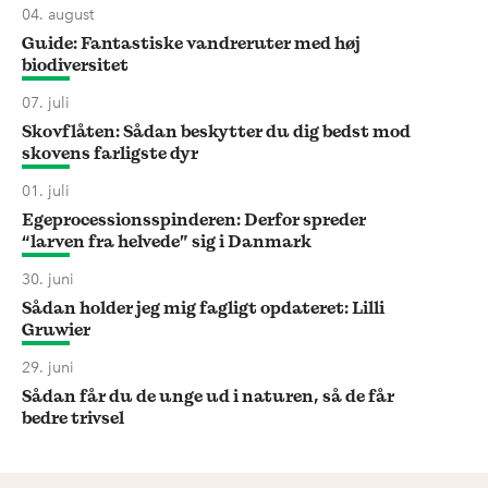
04. august
Guide: Fantastiske vandreruter med høj
biodiversitet
07. juli
Skovflåten: Sådan beskytter du dig bedst mod
skovens farligste dyr
01. juli
Egeprocessionsspinderen: Derfor spreder
“larven fra helvede” sig i Danmark
30. juni
Sådan holder jeg mig fagligt opdateret: Lilli
Gruwier
29. juni
Sådan får du de unge ud i naturen, så de får
bedre trivsel