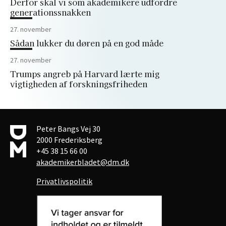
Derfor skal vi som akademikere udfordre
generationssnakken
27. november
Sådan lukker du døren på en god måde
27. november
Trumps angreb på Harvard lærte mig
vigtigheden af forskningsfriheden
Peter Bangs Vej 30
2000 Frederiksberg
+45 38 15 66 00
akademikerbladet@dm.dk
Privatlivspolitik