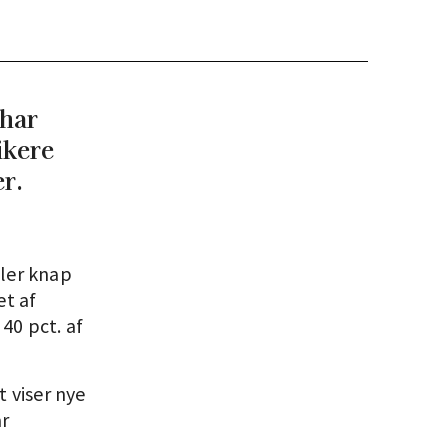
 har
ikere
r.
ller knap
et af
40 pct. af
t viser nye
r