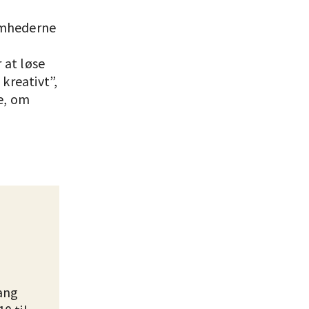
somhederne
 at løse
kreativt”,
e, om
lang