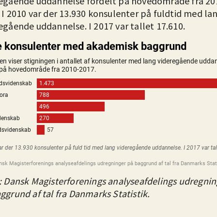
egående uddannelse fordelt på hovedområde fra 201
 I 2010 var der 13.930 konsulenter på fuldtid med la
egående uddannelse. I 2017 var tallet 17.610.
: Dansk Magisterforenings analyseafdelings udregnin
ggrund af tal fra Danmarks Statistik.