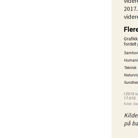
vider
2017.
vider
Kilde
på ba