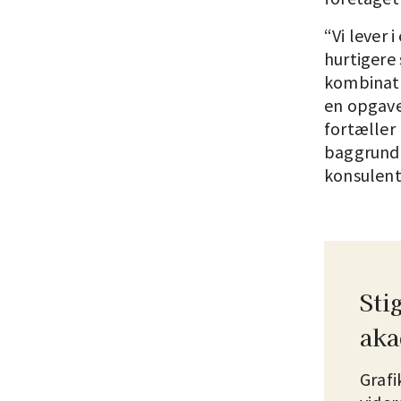
“Vi lever
hurtigere 
kombinatio
en opgave.
fortæller
baggrunde
konsulen
Sti
aka
Grafi