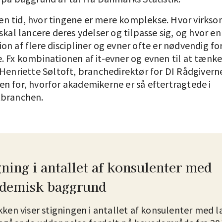
 i en tid, hvor tingene er mere komplekse. Hvor virk
skal lancere deres ydelser og tilpasse sig, og hvor en
n af flere discipliner og evner ofte er nødvendig for
 Fx kombinationen af it-evner og evnen til at tænke 
 Henriette Søltoft, branchedirektør for DI Rådgivern
n for, hvorfor akademikerne er så eftertragtede i
tbranchen.
gning i antallet af konsulenter med
demisk baggrund
kken viser stigningen i antallet af konsulenter med 