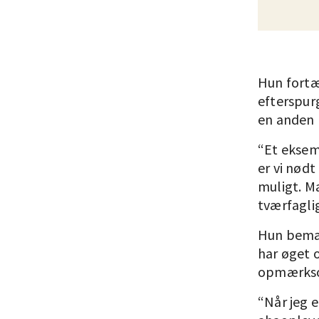
Hun fortæ
efterspur
en anden 
“Et eksem
er vi nødt
muligt. M
tværfaglig
Hun bemær
har øget
opmærkso
“Når jeg 