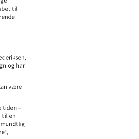
nge
bet til
erende
ederiksen,
ign og har
 kan være
e tiden –
 til en
n mundtlig
e”,