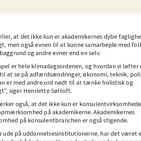
ller, at det ikke kun er akademikernes dybe faglighe
gt, men også evnen til at kunne samarbejde med folk
baggrund og andre evner end en selv.
pel er hele klimadagsordenen, og hvordan vi løfter 
 til at se på adfærdsændringer, økonomi, teknik, polit
an er med andre ord nødt til at tænke holistisk og
t”, siger Henriette Søltoft.
ker også, at det ikke kun er konsulentvirksomhede
 opmærksomhed på akademikerne. Akademikernes
mhed på konsulentbranchen er også stigende.
er ude på uddannelsesinstitutionerne, har det været 