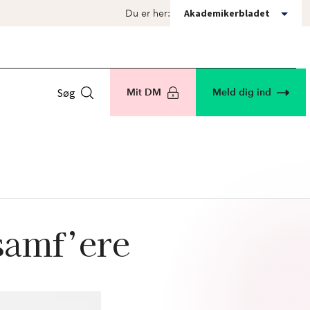
Akademikerbladet
Du er her:
Søg
Mit DM
Meld dig ind
samf’ere