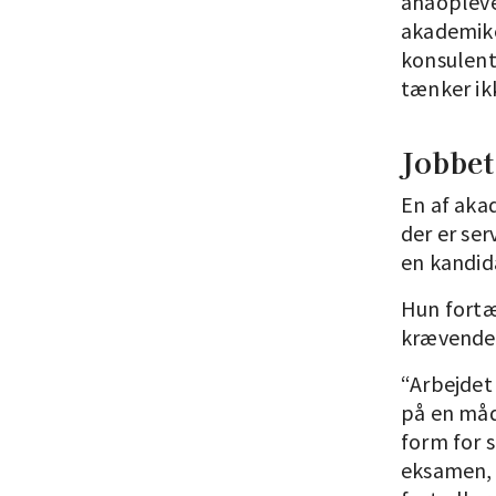
ahaopleve
akademike
konsulent
tænker ikk
Jobbet
En af akad
der er se
en kandida
Hun fortæl
krævende
“Arbejdet 
på en måde
form for s
eksamen, 