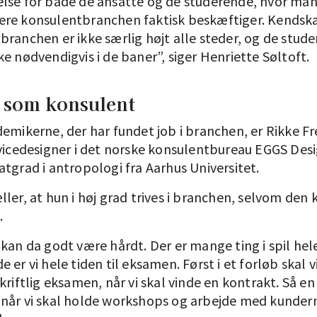
lse for både de ansatte og de studerende, hvor ma
re konsulentbranchen faktisk beskæftiger. Kendska
branchen er ikke særlig højt alle steder, og de stud
e nødvendigvis i de baner”, siger Henriette Søltoft.
 som konsulent
emikerne, der har fundet job i branchen, er Rikke Fr
rvicedesigner i det norske konsulentbureau EGGS Des
tgrad i antropologi fra Aarhus Universitet.
ler, at hun i høj grad trives i branchen, selvom den
.
kan da godt være hårdt. Der er mange ting i spil hel
 er vi hele tiden til eksamen. Først i et forløb skal vi
kriftlig eksamen, når vi skal vinde en kontrakt. Så e
når vi skal holde workshops og arbejde med kundern