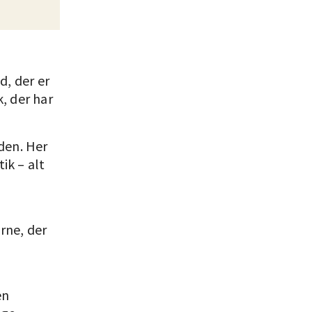
d, der er
, der har
den. Her
ik – alt
rne, der
en