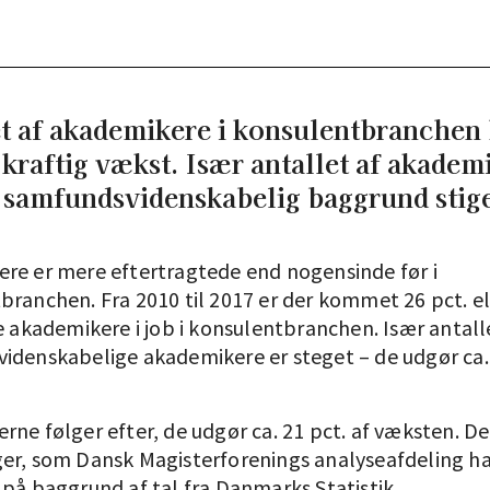
t af akademikere i konsulentbranchen
 kraftig vækst. Især antallet af akadem
 samfundsvidenskabelig baggrund stige
re er mere eftertragtede end nogensinde før i
branchen. Fra 2010 til 2017 er der kommet 26 pct. e
e akademikere i job i konsulentbranchen. Især antall
idenskabelige akademikere er steget – de udgør ca. 
ne følger efter, de udgør ca. 21 pct. af væksten. De
er, som Dansk Magisterforenings analyseafdeling ha
 på baggrund af tal fra Danmarks Statistik.