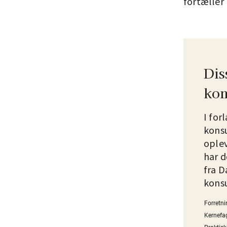
fortæller
Dis
kon
I for
kons
oplev
har d
fra D
kons