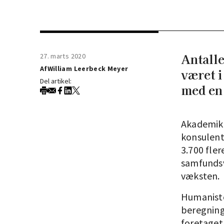
Antalle
27. marts 2020
Af
William Leerbeck Meyer
været i
Del artikel:
med en
Akademike
konsulent
3.700 fler
samfundsv
væksten.
Humanister
beregning
foretaget