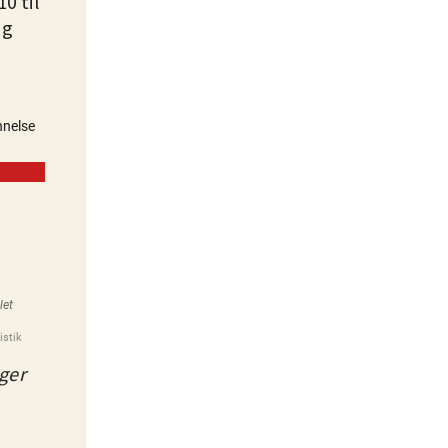
0 til
ng
ger