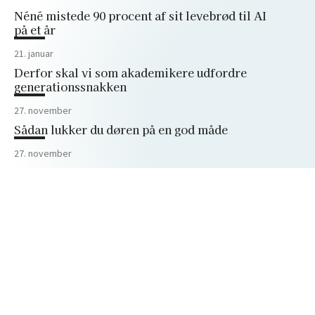
Néné mistede 90 procent af sit levebrød til AI
på et år
21. januar
Derfor skal vi som akademikere udfordre
generationssnakken
27. november
Sådan lukker du døren på en god måde
27. november
Trumps angreb på Harvard lærte mig
vigtigheden af forskningsfriheden
Peter Bangs Vej 30
2000 Frederiksberg
+45 38 15 66 00
akademikerbladet@dm.dk