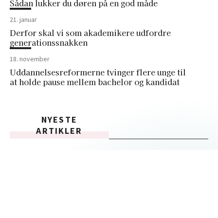
Sådan lukker du døren på en god måde
21. januar
Derfor skal vi som akademikere udfordre
generationssnakken
18. november
Uddannelsesreformerne tvinger flere unge til
at holde pause mellem bachelor og kandidat
NYESTE
ARTIKLER
04. februar
Når undervisere bliver systemets kanonføde
02. februar
Néné mistede 90 procent af sit levebrød til AI