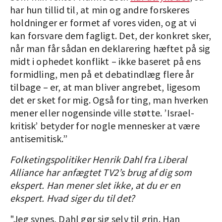
har hun tillid til, at min og andre forskeres
holdninger er formet af vores viden, og at vi
kan forsvare dem fagligt. Det, der konkret sker,
når man får sådan en deklarering hæftet på sig
midt i ophedet konflikt – ikke baseret på ens
formidling, men på et debatindlæg flere år
tilbage – er, at man bliver angrebet, ligesom
det er sket for mig. Også for ting, man hverken
mener eller nogensinde ville støtte. ’Israel-
kritisk’ betyder for nogle mennesker at være
antisemitisk.”
Folketingspolitiker Henrik Dahl fra Liberal
Alliance har anfægtet TV2’s brug af dig som
ekspert. Han mener slet ikke, at du er en
ekspert. Hvad siger du til det?
"Jeg synes, Dahl gør sig selv til grin. Han