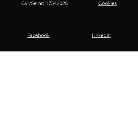
Cvr/Se-nr: 17542028
Cookies
Facebook
LinkedIn