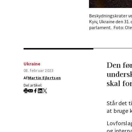
Beskydningskrater ved
Kyiv, Ukraine den 31.
parlament. Foto: Ol
Den før
Ukraine
08. februar 2023
undersk
Af
Martin Ejlertsen
skal fo
Del artikel:
Står det 
at bruge k
Lovforsla
og intern