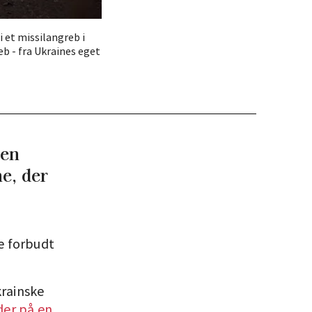
 et missilangreb i
b - fra Ukraines eget
 en
e, der
re forbudt
krainske
der på en