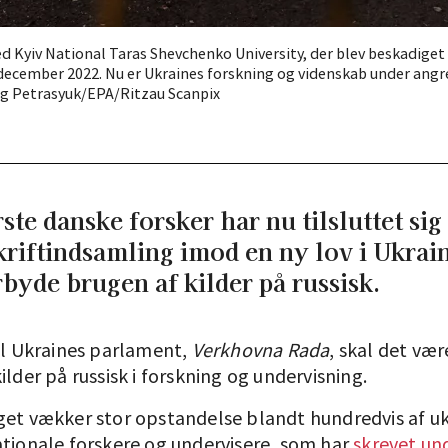
 Kyiv National Taras Shevchenko University, der blev beskadiget i
 december 2022. Nu er Ukraines forskning og videnskab under angre
eg Petrasyuk/EPA/Ritzau Scanpix
ste danske forsker har nu tilsluttet sig
riftindsamling imod en ny lov i Ukrain
rbyde brugen af kilder på russisk.
til Ukraines parlament,
Verkhovna Rada
, skal det væ
ilder på russisk i forskning og undervisning.
get vækker stor opstandelse blandt hundredvis af u
ationale forskere og undervisere, som har
skrevet un