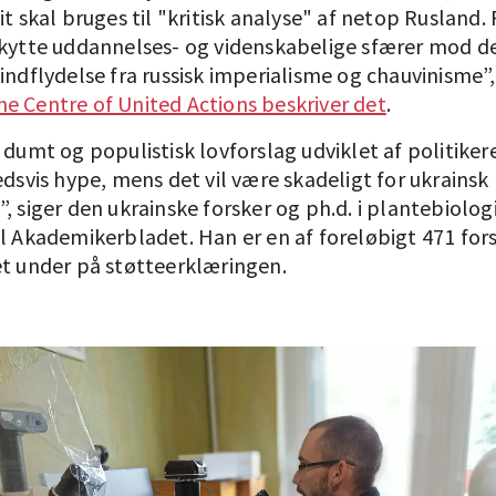
it skal bruges til "kritisk analyse" af netop Rusland
skytte uddannelses- og videnskabelige sfærer mod d
indflydelse fra russisk imperialisme og chauvinisme”
e Centre of United Actions beskriver det
.
 dumt og populistisk lovforslag udviklet af politikere
edsvis hype, mens det vil være skadeligt for ukrainsk
, siger den ukrainske forsker og ph.d. i plantebiolog
il Akademikerbladet. Han er en af foreløbigt 471 fors
et under på støtteerklæringen.