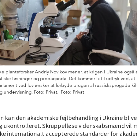
e planteforsker Andriy Novikov mener, at krigen i Ukraine også e
iske løsninger og propaganda. Det kommer fx til udtryk ved, at
rlament ved lov ønsker at forbyde brugen af russisksprogede kil
 undervisning. Foto: Privat. Foto: Privat
n kan den akademiske fejlbehandling i Ukraine blive 
og ukontrolleret. Skruppelløse videnskabsmænd vil
ke internationalt accepterede standarder for akade