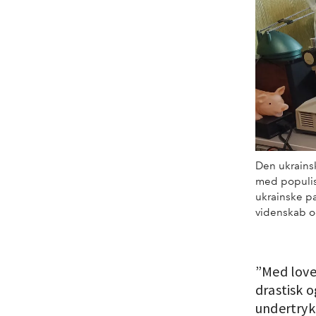
Den ukrainsk
med populist
ukrainske pa
videnskab og
”Med love
drastisk 
undertryk