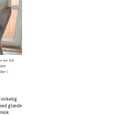
r en tid
 det
der i
virkelig
 med glæde
misk