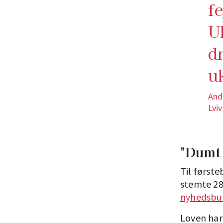
f
U
d
u
And
Lviv
"Dumt 
Til først
stemte 28
nyhedsbur
Loven har 