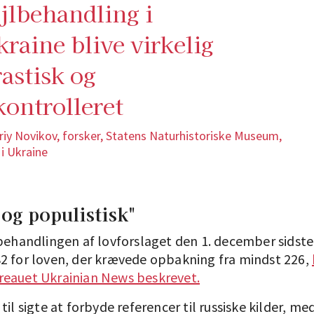
ejlbehandling i
kraine blive virkelig
rastisk og
kontrolleret
riy Novikov, forsker, Statens Naturhistoriske Museum,
 i Ukraine
og populistisk"
ebehandlingen af lovforslaget den 1. december sidste
2 for loven, der krævede opbakning fra mindst 226,
eauet Ukrainian News beskrevet.
til sigte at forbyde referencer til russiske kilder, m