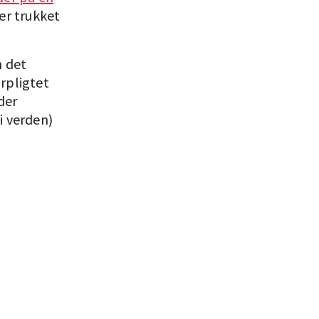
er trukket
n det
rpligtet
der
i verden)