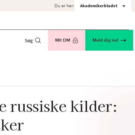
Akademikerbladet
Du er her:
Søg
Mit DM
Meld dig ind
e russiske kilder:
sker