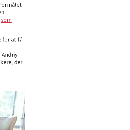
. Formålet
en
,
som
 for at få
i Andriy
kere, der