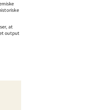
demiske
historiske
ser, at
 et output