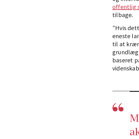
offentlig
tilbage.
”Hvis dett
eneste la
til at kræ
grundlægg
baseret på
videnskabe
M
a