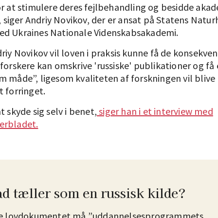
or at stimulere deres fejlbehandling og besidde aka
”, siger Andriy Novikov, der er ansat på Statens Natur
d Ukraines Nationale Videnskabsakademi.
riy Novikov vil loven i praksis kunne få de konsekven
forskere kan omskrive 'russiske' publikationer og få
m måde”, ligesom kvaliteten af forskningen vil blive
 forringet.
t skyde sig selv i benet,
siger han i et interview med
erbladet.
d tæller som en russisk kilde?
ge lovdokumentet må ”uddannelsesprogrammets