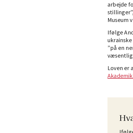
arbejde f
stillinger
Museum ve
Ifølge And
ukrainske 
”på en ne
væsentligt
Loven er a
Akademik
Hva
Iføl