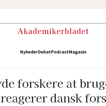
Nyheder
Debat
Podcast
Magasin
de forskere at brug
reagerer dansk for