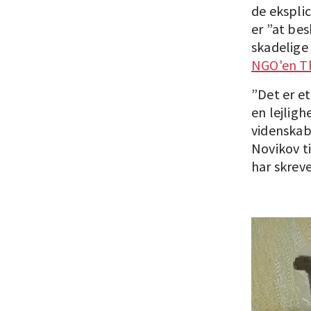
de eksplic
er ”at be
skadelige 
NGO'en Th
”Det er et
en lejligh
videnskab”
Novikov t
har skrev