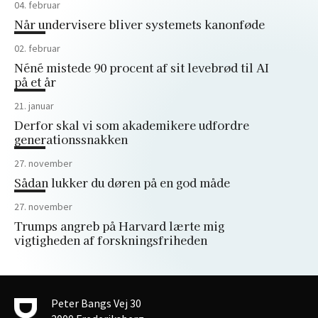
04. februar
Når undervisere bliver systemets kanonføde
02. februar
Néné mistede 90 procent af sit levebrød til AI
på et år
21. januar
Derfor skal vi som akademikere udfordre
generationssnakken
27. november
Sådan lukker du døren på en god måde
27. november
Trumps angreb på Harvard lærte mig
vigtigheden af forskningsfriheden
Peter Bangs Vej 30