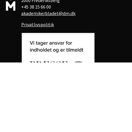
2000 Frederiksberg
+45 38 15 66 00
akademikerbladet@dm.dk
Privatlivspolitik
Akademikerbladet