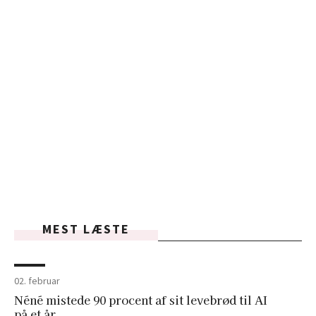
MEST LÆSTE
02. februar
Néné mistede 90 procent af sit levebrød til AI
på et år