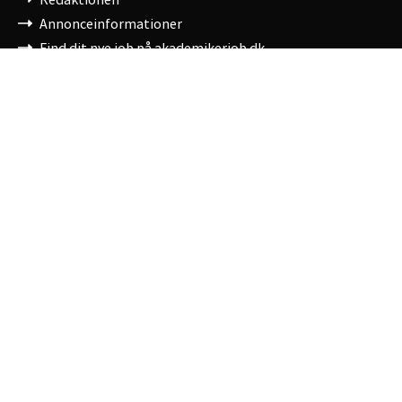
Annonceinformationer
Find dit nye job på akademikerjob.dk
DM
DM
Bliv medlem af DM
Kurser og arrangementer
Kontante medlemsfordele
Tjek din løn
Om DM
Kontakt DM
Cvr/Se-nr: 17542028
Cookies