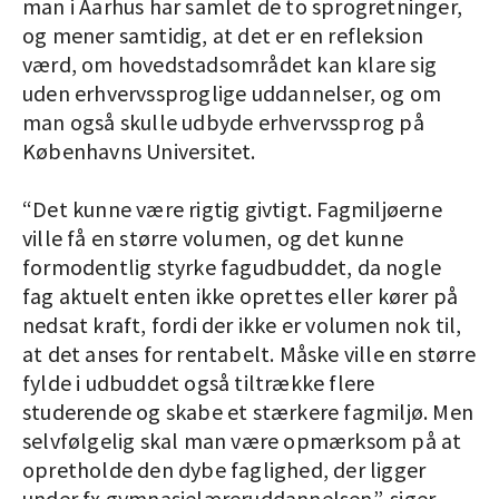
man i Aarhus har samlet de to sprog­retninger,
og mener samtidig, at det er en refleksion
værd, om hovedstadsområdet kan klare sig
uden erhvervssproglige uddannelser, og om
man også skulle udbyde erhvervssprog på
Københavns Universitet.
“Det kunne være rigtig givtigt. Fagmiljøerne
ville få en større volumen, og det kunne
formodentlig styrke fagudbuddet, da nogle
fag aktuelt enten ikke oprettes eller kører på
nedsat kraft, fordi der ikke er volumen nok til,
at det anses for rentabelt. Måske ville en større
fylde i udbuddet også tiltrække flere
studerende og skabe et stærkere fagmiljø. Men
selvfølgelig skal man være opmærksom på at
opretholde den dybe faglighed, der ligger
under fx gymnasielæreruddannelsen”, siger