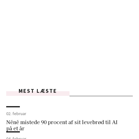
MEST LÆSTE
02. februar
Néné mistede 90 procent af sit levebrød til AI
på et år
04. februar