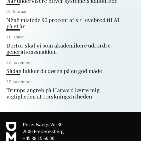
Når undervisere bliver systemets kanonføde
02. februar
Néné mistede 90 procent af sit levebrød til AI
på et år
21. januar
Derfor skal vi som akademikere udfordre
generationssnakken
27. november
Sådan lukker du døren på en god måde
27. november
Trumps angreb på Harvard lærte mig
vigtigheden af forskningsfriheden
Peter Bangs Vej 30
2000 Frederiksberg
+45 38 15 66 00