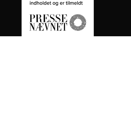
Akademikerbladet
Om Akademikerbladet
Redaktionen
Annonceinformationer
Find dit nye job på akademikerjob.dk
DM
DM