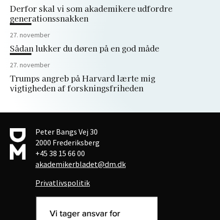
Derfor skal vi som akademikere udfordre
generationssnakken
27. november
Sådan lukker du døren på en god måde
27. november
Trumps angreb på Harvard lærte mig
vigtigheden af forskningsfriheden
Peter Bangs Vej 30
2000 Frederiksberg
+45 38 15 66 00
akademikerbladet@dm.dk
Privatlivspolitik