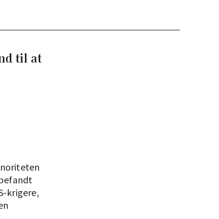
d til at
inoriteten
 befandt
S-krigere,
 en