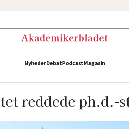
Nyheder
Debat
Podcast
Magasin
tet reddede ph.d.-s