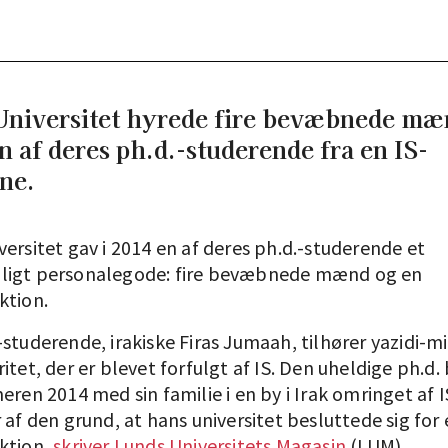
niversitet hyrede fire bevæbnede mæn
n af deres ph.d.-studerende fra en IS-
ne.
ersitet gav i 2014 en af deres ph.d.-studerende et
ligt personalegode: fire bevæbnede mænd og en
ktion.
studerende, irakiske Firas Jumaah, tilhører yazidi-m
itet, der er blevet forfulgt af IS. Den uheldige ph.d.
eren 2014 med sin familie i en by i Irak omringet af I
 af den grund, at hans universitet besluttede sig for
ktion,
skriver Lunds Universitets Magasin
(LUM).