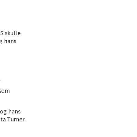
IS skulle
og hans
f
 som
s og hans
tta Turner.