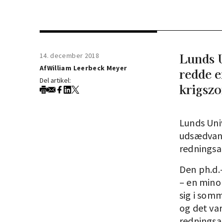
Lunds U
14. december 2018
Af
William Leerbeck Meyer
redde e
Del artikel:
krigszo
Lunds Univ
udsædvan
redningsa
Den ph.d.-
– en minor
sig i somm
og det var
redningsa