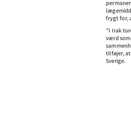
permanent
lægemidde
frygt for, 
”I Irak tur
værd som a
sammenhol
tilføjer, 
Sverige.