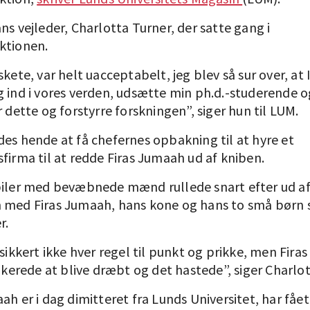
ns vejleder, Charlotta Turner, der satte gang i
ktionen.
skete, var helt uacceptabelt, jeg blev så sur over, at 
g ind i vores verden, udsætte min ph.d.-studerende 
r dette og forstyrre forskningen”, siger hun til LUM.
des hende at få chefernes opbakning til at hyre et
firma til at redde Firas Jumaah ud af kniben.
biler med bevæbnede mænd rullede snart efter ud a
 med Firas Jumaah, hans kone og hans to små børn
r.
 sikkert ikke hver regel til punkt og prikke, men Fira
sikerede at blive dræbt og det hastede”, siger Charlo
ah er i dag dimitteret fra Lunds Universitet, har fået