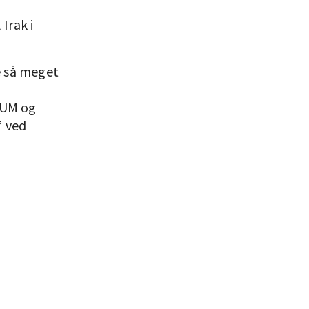
Irak i
ge så meget
 LUM og
” ved