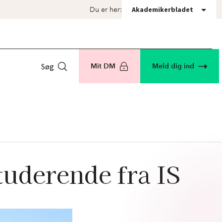
Akademikerbladet
Du er her:
Søg
Mit DM
Meld dig ind
tuderende fra IS