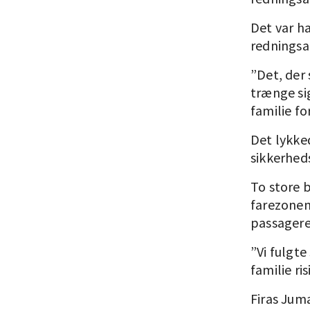
Det var ha
redningsa
”Det, der 
trænge si
familie fo
Det lykke
sikkerheds
To store 
farezonen
passagere
”Vi fulgte
familie ri
Firas Juma