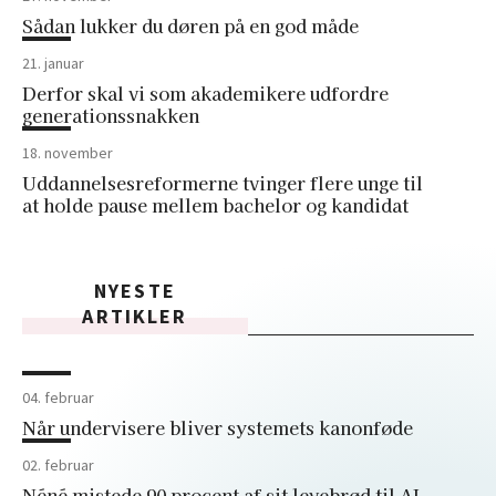
Sådan lukker du døren på en god måde
21. januar
Derfor skal vi som akademikere udfordre
generationssnakken
18. november
Uddannelsesreformerne tvinger flere unge til
at holde pause mellem bachelor og kandidat
NYESTE
ARTIKLER
04. februar
Når undervisere bliver systemets kanonføde
02. februar
Néné mistede 90 procent af sit levebrød til AI