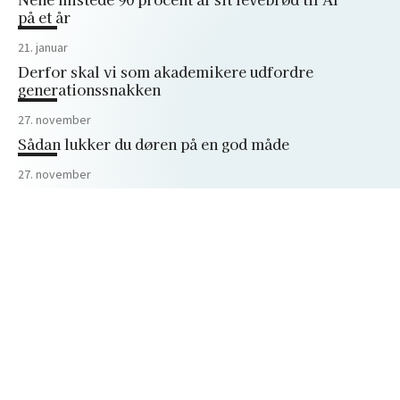
på et år
21. januar
Derfor skal vi som akademikere udfordre
generationssnakken
27. november
Sådan lukker du døren på en god måde
27. november
Trumps angreb på Harvard lærte mig
vigtigheden af forskningsfriheden
Peter Bangs Vej 30
2000 Frederiksberg
+45 38 15 66 00
akademikerbladet@dm.dk
Privatlivspolitik