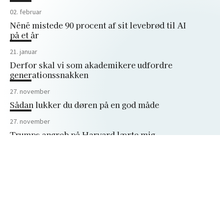
02. februar
Néné mistede 90 procent af sit levebrød til AI
på et år
21. januar
Derfor skal vi som akademikere udfordre
generationssnakken
27. november
Sådan lukker du døren på en god måde
27. november
Trumps angreb på Harvard lærte mig
vigtigheden af forskningsfriheden
Peter Bangs Vej 30
2000 Frederiksberg
+45 38 15 66 00