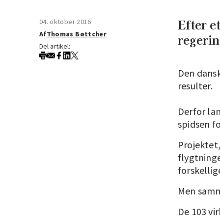
Efter e
04. oktober 2016
Af
Thomas Bøttcher
regerin
Del artikel:
Den dansk
resulter.
Derfor la
spidsen f
Projektet
flygtning
forskellig
Men samme
De 103 vir