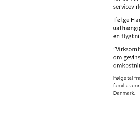
servicevi
Ifølge Ha
uafhængig
en flygtni
”Virksomhe
om gevins
omkostnin
Ifølge tal f
familiesamme
Danmark.