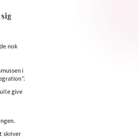
 sig
ode nok
smussen i
egration”.
ulle give
ingen.
 skriver