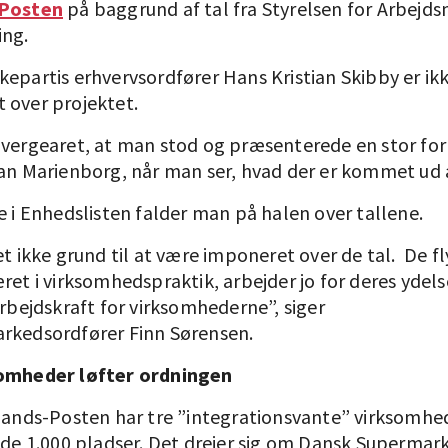
-Posten
på baggrund af tal fra Styrelsen for Arbejd
ing.
kepartis erhvervsordfører Hans Kristian Skibby er ik
 over projektet.
overgearet, at man stod og præsenterede en stor fo
ran Marienborg, når man ser, hvad der er kommet ud 
e i Enhedslisten falder man på halen over tallene.
et ikke grund til at være imponeret over de tal. De f
ret i virksomhedspraktik, arbejder jo for deres ydels
arbejdskraft for virksomhederne”, siger
rkedsordfører Finn Sørensen.
somheder løfter ordningen
llands-Posten har tre ”integrationsvante” virksomhe
f de 1.000 pladser. Det drejer sig om Dansk Supermar