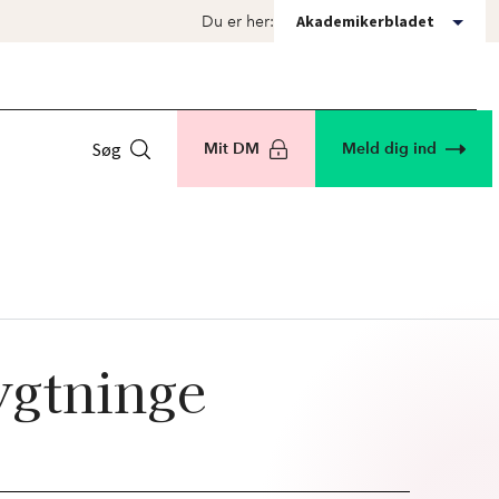
Akademikerbladet
Du er her:
Søg
Mit DM
Meld dig ind
lygtninge