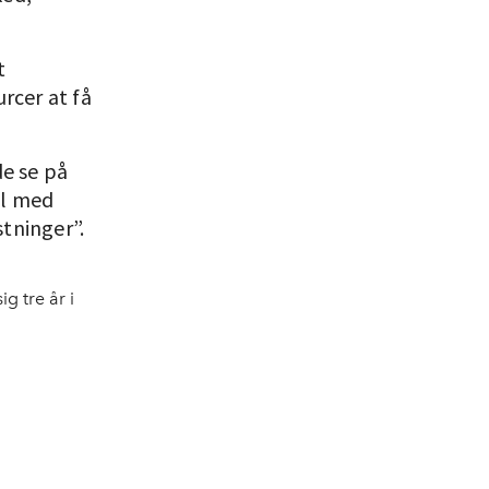
t
rcer at få
de se på
ål med
tninger”.
g tre år i