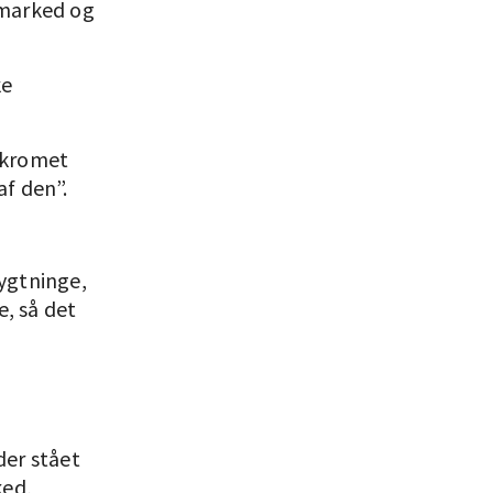
smarked og
ke
rkromet
af den”.
lygtninge,
e, så det
der stået
ked,