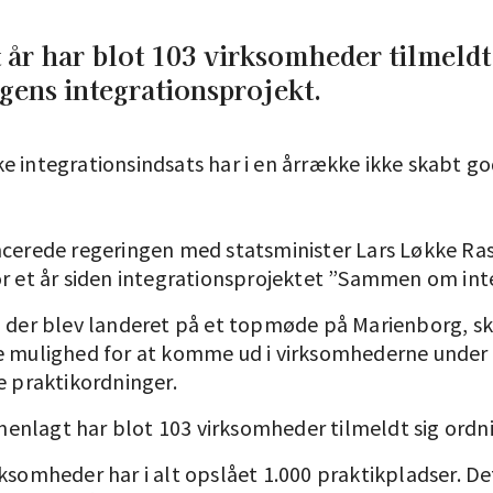
t år har blot 103 virksomheder tilmeldt
gens integrationsprojekt.
e integrationsindsats har i en årrække ikke skabt g
ncerede regeringen med statsminister Lars Løkke Ra
or et år siden integrationsprojektet ”Sammen om int
, der blev landeret på et topmøde på Marienborg, sk
e mulighed for at komme ud i virksomhederne under
e praktikordninger.
nlagt har blot 103 virksomheder tilmeldt sig ordn
ksomheder har i alt opslået 1.000 praktikpladser. Det