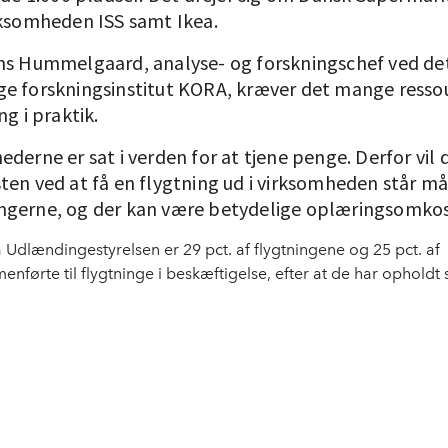
rksomheden ISS samt Ikea.
ns Hummelgaard, analyse- og forskningschef ved de
e forskningsinstitut KORA, kræver det mange ressou
ng i praktik.
derne er sat i verden for at tjene penge. Derfor vil 
ten ved at få en flygtning ud i virksomheden står m
gerne, og der kan være betydelige oplæringsomkos
ra Udlændingestyrelsen er 29 pct. af flygtningene og 25 pct. af
nførte til flygtninge i beskæftigelse, efter at de har opholdt si