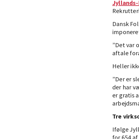
Jyllands
Rekrutter
Dansk Fol
imponeret
”Det var 
aftale fo
Heller ikk
”Der er sl
der har væ
er gratis 
arbejdsma
Tre virk
Ifølge Jy
for 654 a