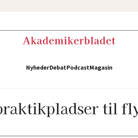
Nyheder
Debat
Podcast
Magasin
raktikpladser til f