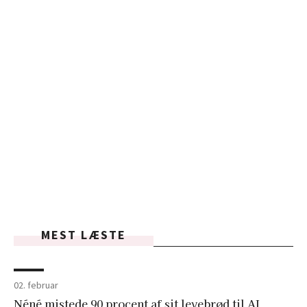
MEST LÆSTE
02. februar
Néné mistede 90 procent af sit levebrød til AI