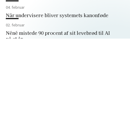
04. februar
Når undervisere bliver systemets kanonføde
02. februar
Néné mistede 90 procent af sit levebrød til AI
på et år
21. januar
Derfor skal vi som akademikere udfordre
generationssnakken
27. november
Sådan lukker du døren på en god måde
27. november
Trumps angreb på Harvard lærte mig
vigtigheden af forskningsfriheden
Peter Bangs Vej 30