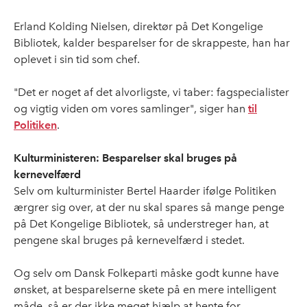
Erland Kolding Nielsen, direktør på Det Kongelige
Bibliotek, kalder besparelser for de skrappeste, han har
oplevet i sin tid som chef.
"Det er noget af det alvorligste, vi taber: fagspecialister
og vigtig viden om vores samlinger", siger han
til
Politiken
.
Kulturministeren: Besparelser skal bruges på
kernevelfærd
Selv om kulturminister Bertel Haarder ifølge Politiken
ærgrer sig over, at der nu skal spares så mange penge
på Det Kongelige Bibliotek, så understreger han, at
pengene skal bruges på kernevelfærd i stedet.
Og selv om Dansk Folkeparti måske godt kunne have
ønsket, at besparelserne skete på en mere intelligent
måde, så er der ikke meget hjælp at hente for