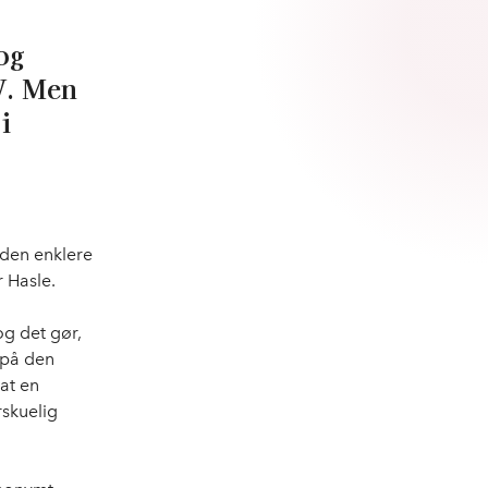
og
V. Men
i
 den enklere
 Hasle.
og det gør,
 på den
 at en
skuelig