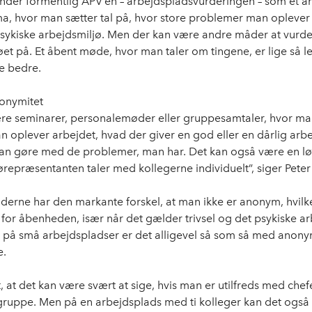
ender formentlig APV’en – arbejdspladsvurderingen – som et 
, hvor man sætter tal på, hvor store problemer man oplever 
psykiske arbejdsmiljø. Men der kan være andre måder at vurd
øet på. Et åbent møde, hvor man taler om tingene, er lige så l
e bedre.
onymitet
re seminarer, personalemøder eller gruppesamtaler, hvor ma
 oplever arbejdet, hvad der giver en god eller en dårlig arb
n gøre med de problemer, man har. Det kan også være en lø
ørepræsentanten taler med kollegerne individuelt”, siger Peter
erne har den markante forskel, at man ikke er anonym, hvilk
or åbenheden, især når det gælder trivsel og det psykiske ar
 på små arbejdspladser er det alligevel så som så med anony
e.
t, at det kan være svært at sige, hvis man er utilfreds med che
 gruppe. Men på en arbejdsplads med ti kolleger kan det også