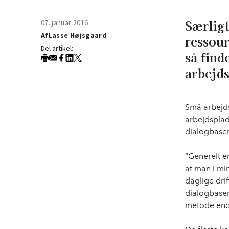
Særligt
07. januar 2016
Af
Lasse Højsgaard
ressour
Del artikel:
så find
arbejds
Små arbejds
arbejdsplad
dialogbaser
”Generelt e
at man i mi
daglige drif
dialogbase
metode end