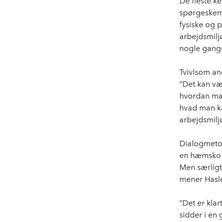
De fleste k
spørgeskema
fysiske og 
arbejdsmilj
nogle gang
Tvivlsom an
”Det kan væ
hvordan man
hvad man ka
arbejdsmilj
Dialogmetod
en hæmsko f
Men særligt
mener Hasl
”Det er klar
sidder i en