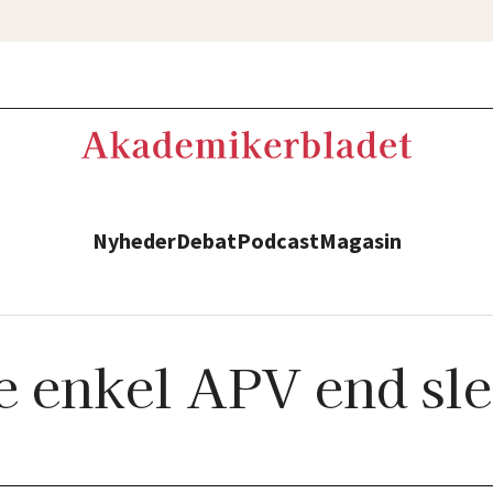
Nyheder
Debat
Podcast
Magasin
e enkel APV end sle