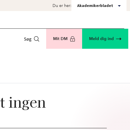
Akademikerbladet
Du er her:
Søg
Mit DM
Meld dig ind
t ingen