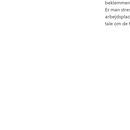
beklemmend
Er man stre
arbejdsplads
tale om de t