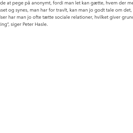
e at pege på anonymt, fordi man let kan gætte, hvem der m
sset og synes, man har for travlt, kan man jo godt tale om det
er har man jo ofte tætte sociale relationer, hvilket giver grun
ing”, siger Peter Hasle.