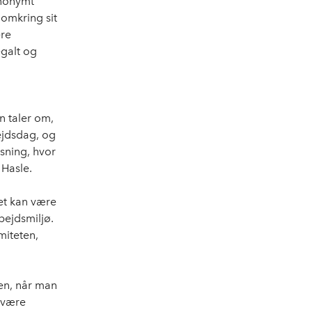
anonymt
omkring sit
ere
egalt og
n taler om,
ejdsdag, og
sning, hvor
 Hasle.
et kan være
bejdsmiljø.
miteten,
fen, når man
 være