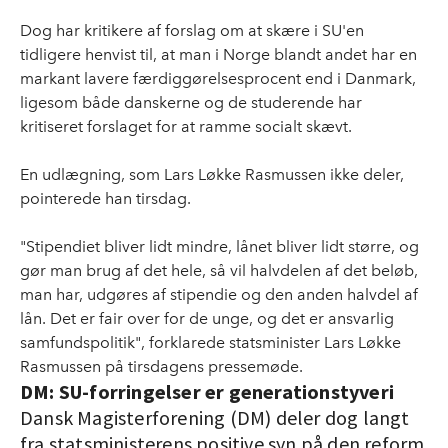
Dog har kritikere af forslag om at skære i SU'en
tidligere henvist til, at man i Norge blandt andet har en
markant lavere færdiggørelsesprocent end i Danmark,
ligesom både danskerne og de studerende har
kritiseret forslaget for at ramme socialt skævt.
En udlægning, som Lars Løkke Rasmussen ikke deler,
pointerede han tirsdag.
"Stipendiet bliver lidt mindre, lånet bliver lidt større, og
gør man brug af det hele, så vil halvdelen af det beløb,
man har, udgøres af stipendie og den anden halvdel af
lån. Det er fair over for de unge, og det er ansvarlig
samfundspolitik", forklarede statsminister Lars Løkke
Rasmussen på tirsdagens pressemøde.
DM: SU-forringelser er generationstyveri
Dansk Magisterforening (DM) deler dog langt
fra statsministerens positive syn på den reform