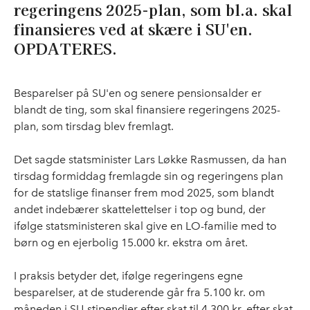
regeringens 2025-plan, som bl.a. skal
finansieres ved at skære i SU'en.
OPDATERES.
Besparelser på SU'en og senere pensionsalder er
blandt de ting, som skal finansiere regeringens 2025-
plan, som tirsdag blev fremlagt.
Det sagde statsminister Lars Løkke Rasmussen, da han
tirsdag formiddag fremlagde sin og regeringens plan
for de statslige finanser frem mod 2025, som blandt
andet indebærer skattelettelser i top og bund, der
ifølge statsministeren skal give en LO-familie med to
børn og en ejerbolig 15.000 kr. ekstra om året.
I praksis betyder det, ifølge regeringens egne
besparelser, at de studerende går fra 5.100 kr. om
måneden i SU-stipendier efter skat til 4.300 kr. efter skat