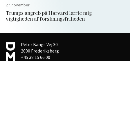
27. november
Trumps angreb på Harvard lærte mig
vigtigheden af forskningsfriheden
Peter Bangs Vej 30
2000 Frederiksberg
+45 38 15 66 00
akademikerbladet@dm.dk
Privatlivspolitik