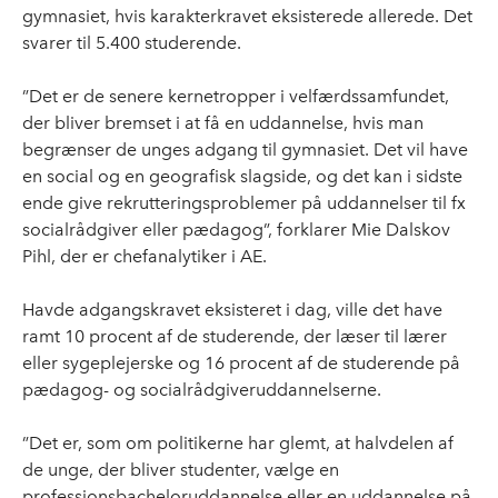
gymnasiet, hvis karakterkravet eksisterede allerede. Det
svarer til 5.400 studerende.
”Det er de senere kernetropper i velfærdssamfundet,
der bliver bremset i at få en uddannelse, hvis man
begrænser de unges adgang til gymnasiet. Det vil have
en social og en geografisk slagside, og det kan i sidste
ende give rekrutteringsproblemer på uddannelser til fx
socialrådgiver eller pædagog”, forklarer Mie Dalskov
Pihl, der er chefanalytiker i AE.
Havde adgangskravet eksisteret i dag, ville det have
ramt 10 procent af de studerende, der læser til lærer
eller sygeplejerske og 16 procent af de studerende på
pædagog- og socialrådgiveruddannelserne.
”Det er, som om politikerne har glemt, at halvdelen af
de unge, der bliver studenter, vælge en
professionsbacheloruddannelse eller en uddannelse på