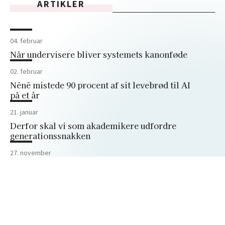
ARTIKLER
04. februar
Når undervisere bliver systemets kanonføde
02. februar
Néné mistede 90 procent af sit levebrød til AI
på et år
21. januar
Derfor skal vi som akademikere udfordre
generationssnakken
27. november
Sådan lukker du døren på en god måde
27. november
Trumps angreb på Harvard lærte mig
vigtigheden af forskningsfriheden