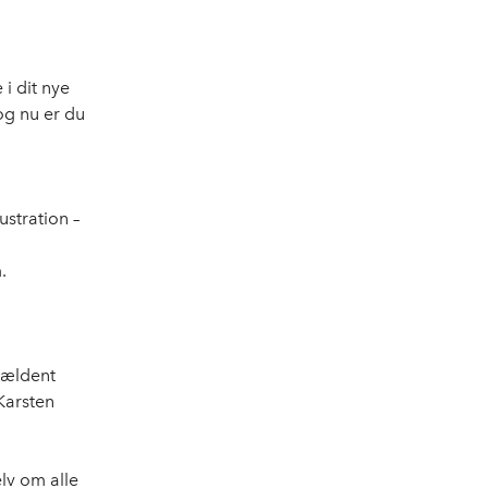
i dit nye
 og nu er du
stration –
.
jældent
Karsten
lv om alle