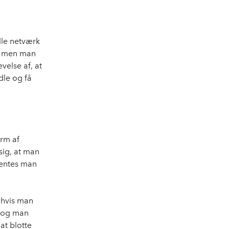
lle netværk
s, men man
velse af, at
dle og få
orm af
sig, at man
ventes man
 hvis man
, og man
at blotte