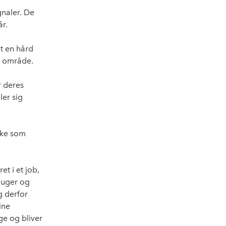
gnaler. De
år.
t en hård
e område.
r deres
ler sig
ske som
t i et job,
 uger og
g derfor
ine
age og bliver