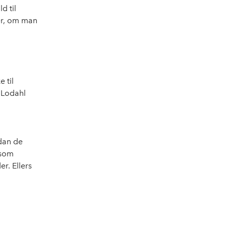
d til
er, om man
 til
 Lodahl
dan de
 som
r. Ellers