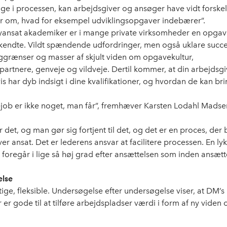
ge i processen, kan arbejdsgiver og ansøger have vidt forskel
ger om, hvad for eksempel udviklingsopgaver indebærer”.
nyansat akademiker er i mange private virksomheder en opga
ndte. Vildt spændende udfordringer, men også uklare succes
ggrænser og masser af skjult viden om opgavekultur,
artnere, genveje og vildveje. Dertil kommer, at din arbejdsgi
 har dyb indsigt i dine kvalifikationer, og hvordan de kan brin
ob er ikke noget, man får”, fremhæver Karsten Lodahl Madse
det, og man gør sig fortjent til det, og det er en proces, der
er ansat. Det er lederens ansvar at facilitere processen. En lyk
 foregår i lige så høj grad efter ansættelsen som inden ansætt
else
ttige, fleksible. Undersøgelse efter undersøgelse viser, at DM’s
r gode til at tilføre arbejdspladser værdi i form af ny viden 