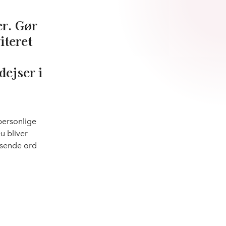
er. Gør
iteret
dejser i
personlige
u bliver
osende ord