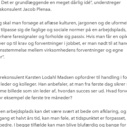
 Det er grundlæggende en meget dårlig idé”, understreger
skonsulent Jacob Plenaa.
ig skal man forsøge at aflæse kulturen, jargonen og de uforme
 tilpasse sig de faglige og sociale normer på en arbejdsplad
høre faresignaler og forholde sig passiv. Hvis man får en ople
er op til krav og forventninger i jobbet, er man nødt til at han
ensstemmelse mellem virksomhedens forventninger og egne
r”.
rekonsulent Karsten Lodahl Madsen opfordrer til handling i f
leder og kolleger. Han anbefaler, at man fra første dag sikrer 
me billede som sin leder af, hvordan succes ser ud. Hvad for
 for eksempel de første tre måneder?
en arbejdsplads kan det være svært at bede om afklaring, og
gang et halvt års tid, kan man føle, at tidspunktet er forpasset
bedre. I begge tilfælde kan man blive blufærdig og bange for 