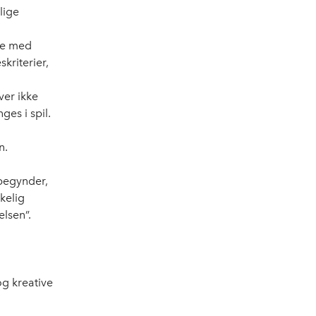
lige
ve med
kriterier,
ver ikke
ges i spil.
n.
 begynder,
kelig
elsen”.
og kreative