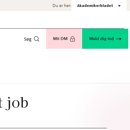
Akademikerbladet
Du er her:
Søg
Mit DM
Meld dig ind
t job