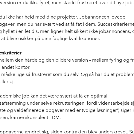
 version er du ikke fyret, men stærkt frustreret over dit nye job.
t du ikke har held med dine projekter. Jobannoncen lovede
gaver, men du har svært ved at få fat i dem. Succeskriterierne 
g hyllet i en let dis, men ligner helt sikkert ikke jobannoncens,
at blive usikker på dine faglige kvalifikationer.
eskriterier
mellem den hårde og den blidere version – mellem fyring og fru
t andet kontor.
r måske lige så frustreret som du selv. Og så har du et problem
ller ej.
ademiske job kan det være svært at få en optimal
safstemning under selve rekrutteringen, fordi vidensarbejde s
ste og veldefinerede opgaver med entydige løsninger”, siger 
en, karrierekonsulent i DM.
opgaverne ændret sig, siden kontrakten blev underskrevet. Se