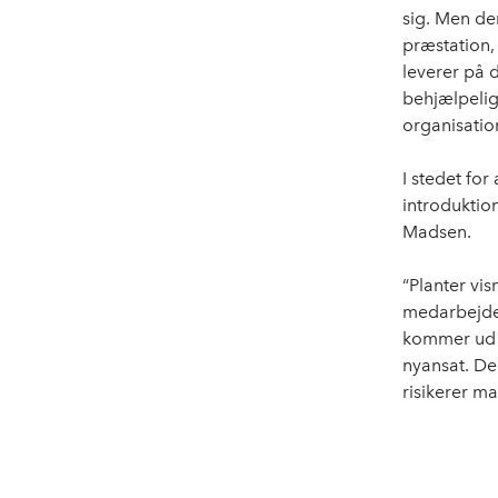
sig. Men de
præstation,
leverer på 
behjælpelig
organisatio
I stedet for
introduktio
Madsen.
“Planter vis
medarbejder
kommer ud a
nyansat. Den
risikerer ma