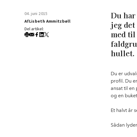
Du har 
04. juni 2015
Af
Lisbeth Ammitzbøll
jeg det
Del artikel:
med til
faldgru
hullet.
Du er udval
profil. Du 
ansat til e
og en buket
Et halvt år 
Sådan lyder