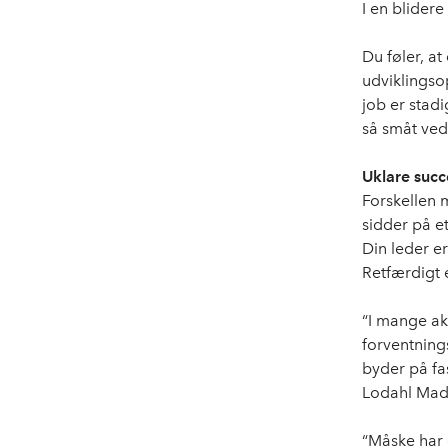
I en blidere
Du føler, a
udviklingsop
job er stadi
så småt ved 
Uklare succ
Forskellen 
sidder på e
Din leder e
Retfærdigt e
“I mange ak
forventning
byder på fa
Lodahl Mads
“Måske har 