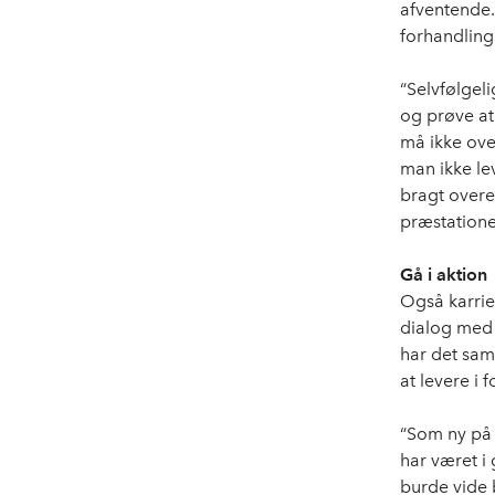
afventende.
forhandling
“Selvfølgel
og prøve at
må ikke over
man ikke lev
bragt over
præstatione
Gå i aktion
Også karrie
dialog med 
har det sam
at levere i
“Som ny på 
har været i 
burde vide 