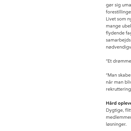
gør sig uma
forestillin
Livet som 
mange ubeke
flydende fa
samarbejdsp
nødvendigvis
“Et drømmej
“Man skaber 
når man bliv
rekruttering
Hård oplev
Dygtige, fli
medlemmer e
løsninger.