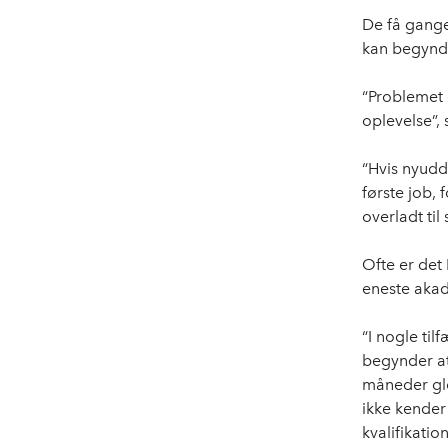
De få gange
kan begynde 
“Problemet 
oplevelse”,
“Hvis nyudd
første job, 
overladt til
Ofte er det
eneste akad
“I nogle ti
begynder at
måneder gle
ikke kender
kvalifikatio