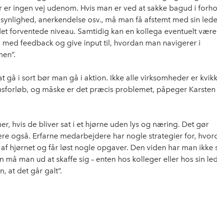
r er ingen vej udenom. Hvis man er ved at sakke bagud i forhol
 synlighed, anerkendelse osv., må man få afstemt med sin led
det forventede niveau. Samtidig kan en kollega eventuelt være
 med feedback og give input til, hvordan man navigerer i
nen”.
 at gå i sort bør man gå i aktion. Ikke alle virksomheder er kvikke
nsforløb, og måske er det præcis problemet, påpeger Karsten
ner, hvis de bliver sat i et hjørne uden lys og næring. Det gør
e også. Erfarne medarbejdere har nogle strategier for, hvor
f hjørnet og får løst nogle opgaver. Den viden har man ikke
 må man ud at skaffe sig – enten hos kolleger eller hos sin lede
n, at det går galt”.