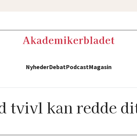
Nyheder
Debat
Podcast
Magasin
 tvivl kan redde di