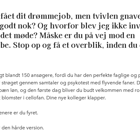
fået dit drømmejob, men tvivlen gnav
 godt nok? Og hvorfor blev jeg ikke inv
 det møde? Måske er du på vej mod en
be. Stop op og få et overblik, inden du 
gt blandt 150 ansøgere, fordi du har den perfekte faglige og 
er strøget gennem samtaler og psykotest med flyvende faner. D
n pæn løn, og den første dag bliver du budt velkommen med r
 blomster i cellofan. Dine nye kolleger klapper.
senere er du fyret.
 den hårde version.