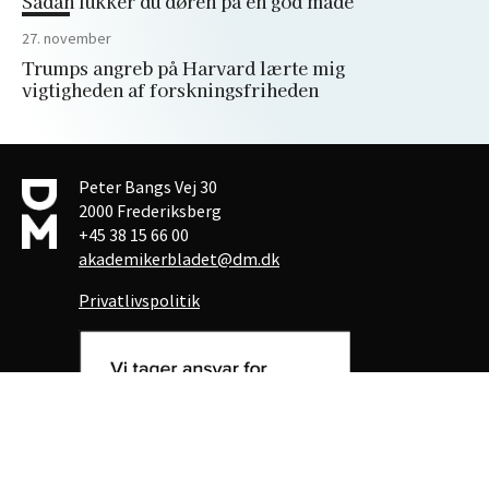
Sådan lukker du døren på en god måde
27. november
Trumps angreb på Harvard lærte mig
vigtigheden af forskningsfriheden
Peter Bangs Vej 30
2000 Frederiksberg
+45 38 15 66 00
akademikerbladet@dm.dk
Privatlivspolitik