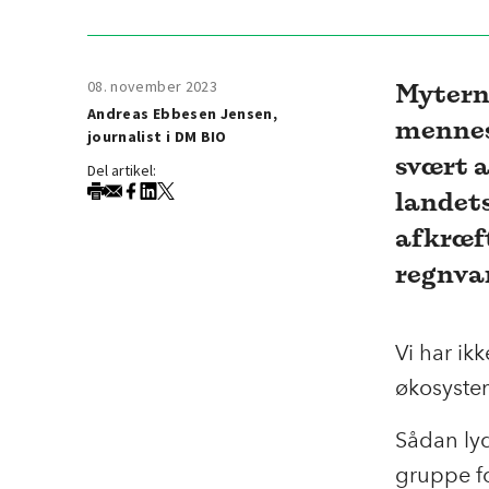
08. november 2023
Mytern
Andreas Ebbesen Jensen,
mennes
journalist i DM BIO
svært a
Del artikel:
landets
afkræf
regnva
Vi har ik
økosyste
Sådan lyd
gruppe f