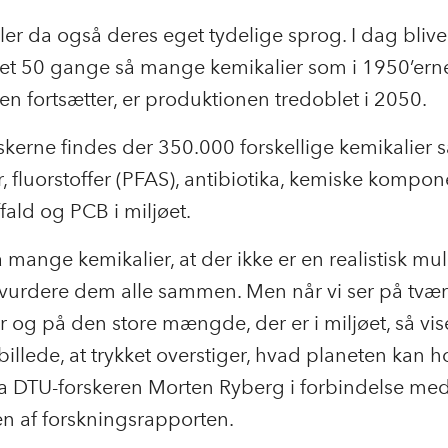
aler da også deres eget tydelige sprog. I dag blive
et 50 gange så mange kemikalier som i 1950’erne
en fortsætter, er produktionen tredoblet i 2050.
rskerne findes der 350.000 forskellige kemikalier
r, fluorstoffer (PFAS), antibiotika, kemiske kompon
ffald og PCB i miljøet.
å mange kemikalier, at der ikke er en realistisk mu
vurdere dem alle sammen. Men når vi ser på tvær
r og på den store mængde, der er i miljøet, så vis
illede, at trykket overstiger, hvad planeten kan hol
ra DTU-forskeren Morten Ryberg i forbindelse me
n af forskningsrapporten.