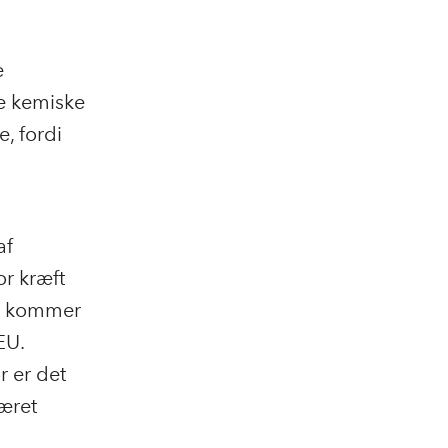
e
e kemiske
, fordi
af
or kræft
ne kommer
EU.
 er det
æret