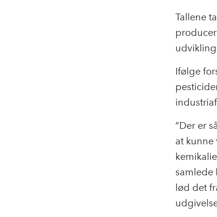
Tallene t
producer
udvikling
Ifølge fo
pesticide
industria
”Der er s
at kunne 
kemikalie
samlede b
lød det f
udgivelse