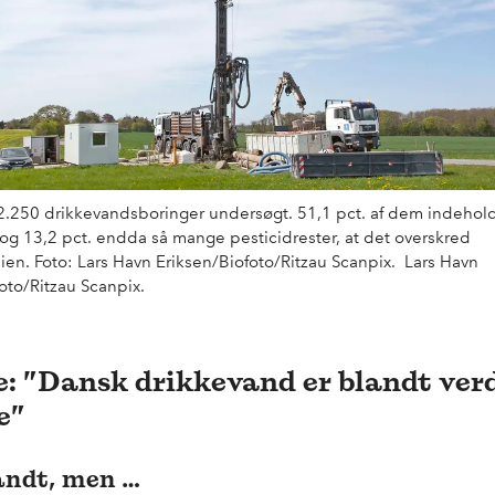
2.250 drikkevandsboringer undersøgt. 51,1 pct. af dem indeholdt
 og 13,2 pct. endda så mange pesticidrester, at det overskred
en. Foto: Lars Havn Eriksen/Biofoto/Ritzau Scanpix. Lars Havn
oto/Ritzau Scanpix.
e: ”Dansk drikkevand er blandt ver
e”
andt, men …