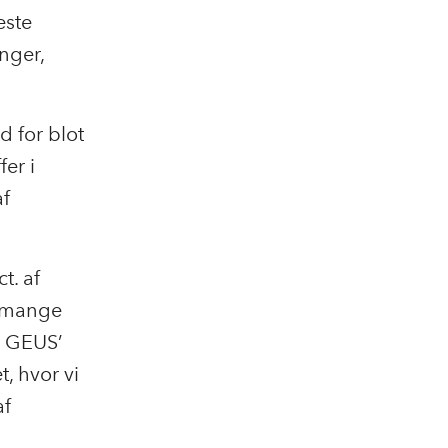
este
nger,
 for blot
fer i
af
t. af
å mange
a GEUS’
t, hvor vi
af