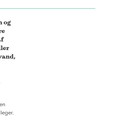
n og
re
af
ler
vand,
r
 en
leger.