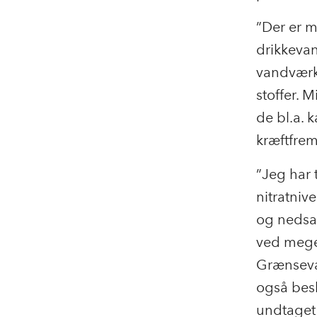
”Der er m
drikkeva
vandværke
stoffer. 
de bl.a. 
kræftfre
”Jeg har 
nitratnive
og nedsa
ved mege
Grænsevæ
også bes
undtaget 