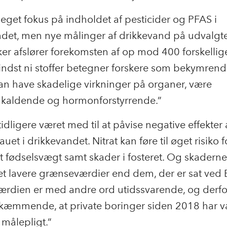
eget fokus på indholdet af pesticider og PFAS i
ndet, men nye målinger af drikkevand på udvalgt
r afslører forekomsten af op mod 400 forskellig
Mindst ni stoffer betegner forskere som bekymrende
kan have skadelige virkninger på organer, være
mkaldende og hormonforstyrrende.”
tidligere været med til at påvise negative effekter 
auet i drikkevandet. Nitrat kan føre til øget risiko f
t fødselsvægt samt skader i fosteret. Og skader
t lavere grænseværdier end dem, der er sat ved 
rdien er med andre ord utidssvarende, og derfor
kæmmende, at private boringer siden 2018 har v
målepligt.”