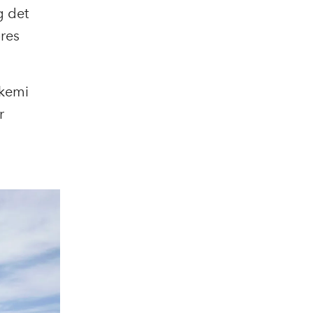
g det
ores
økemi
r