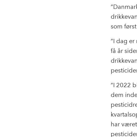
”Danmark 
drikkevan
som først
”I dag er
få år sid
drikkevan
pesticider
”I 2022 b
dem indeh
pesticidr
kvartalsop
har været
pesticide