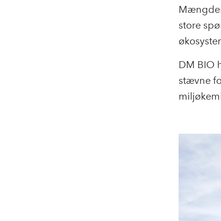
Mængden a
store spø
økosystem
DM BIO ha
stævne fo
miljøkemi