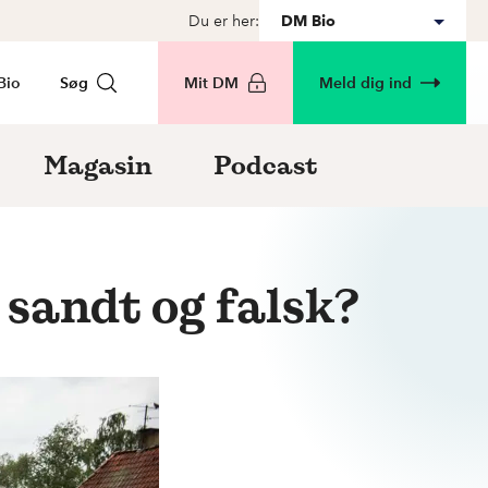
Du er her:
DM Bio
Bio
Søg
Mit DM
Meld dig ind
Magasin
Podcast
 sandt og falsk?