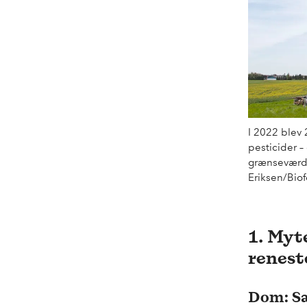
I 2022 blev 
pesticider –
grænseværdi
Eriksen/Biof
1. Myt
renest
Dom: S