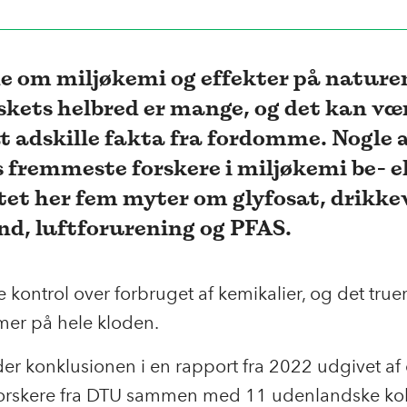
e om miljøkemi og effekter på nature
kets helbred er mange, og det kan væ
t adskille fakta fra fordomme. Nogle 
 fremmeste forskere i miljøkemi be- el
tet her fem myter om glyfosat, drikke
nd, luftforurening og PFAS.
ke kontrol over forbruget af kemikalier, og det true
mer på hele kloden.
er konklusionen i en rapport fra 2022 udgivet af
orskere fra DTU sammen med 11 udenlandske kol