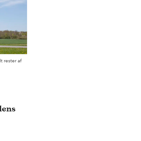
 rester af
dens