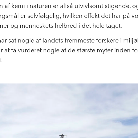
f kemi i naturen er altså utvivlsomt stigende, o
rgsmål er selvfølgelig, hvilken effekt det har på v
er og menneskets helbred i det hele taget.
r sat nogle af landets fremmeste forskere i milj
r at få vurderet nogle af de største myter inden fo
.