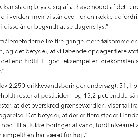
kan stadig bryste sig af at have noget af det ren
d i verden, men vi står over for en række udfordri
 i disse år er begyndt at se dagens lys.”
 målemetoderne tre-fire gange mere følsomme end
en, og det betyder, at vi løbende opdager flere stof
det end hidtil. Et godt eksempel er forekomsten 
.”
lev 2.250 drikkevandsboringer undersøgt. 51,1 pc
oldt rester af pesticider – og 13,2 pct. endda s
ester, at det overskred grænseværdien, viser tal fr
gørelse. Det betyder, at der er flere steder i lande
 nødt til at lukke boringer af vand, fordi niveauet 
r simpelthen har været for højt.”