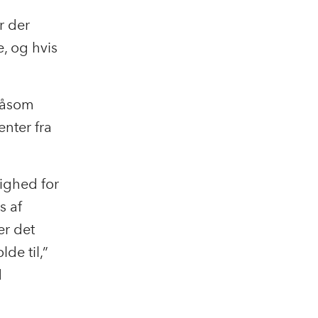
r der
, og hvis
 såsom
enter fra
lighed for
s af
er det
de til,”
d