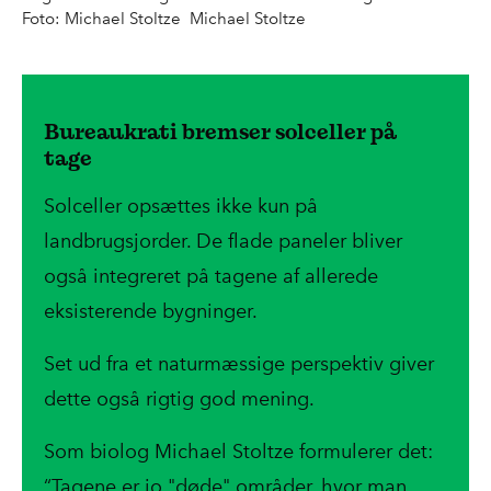
Foto: Michael Stoltze Michael Stoltze
Bureaukrati bremser solceller på
tage
Solceller opsættes ikke kun på
landbrugsjorder.
De flade paneler bliver
også integreret på tagene af allerede
eksisterende bygninger.
Set ud fra et naturmæssige perspektiv giver
dette også rigtig god mening.
Som biolog Michael Stoltze formulerer det:
“Tagene er jo "døde" områder, hvor man