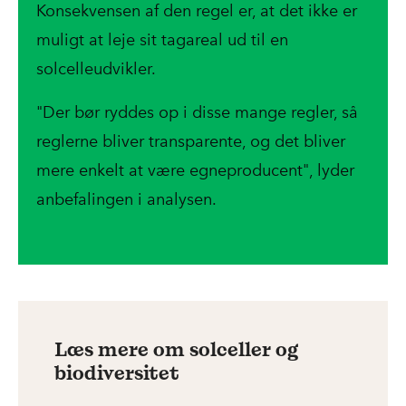
Konsekvensen af den regel er, at det ikke er
muligt at leje sit tagareal ud til en
solcelleudvikler.
"Der bør ryddes op i disse mange regler, så
reglerne bliver transparente, og det bliver
mere enkelt at være egneproducent", lyder
anbefalingen i analysen.
Læs mere om solceller og
biodiversitet