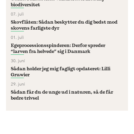
biodiversitet
07. juli
Skovflåten: Sådan beskytter du dig bedst mod
skovens farligste dyr
01. juli
Egeprocessionsspinderen: Derfor spreder
“larven fra helvede” sig i Danmark
30. juni
Sådan holder jeg mig fagligt opdateret: Lilli
Gruwier
29. juni
Sådan får du de unge ud i naturen, så de får
bedre trivsel