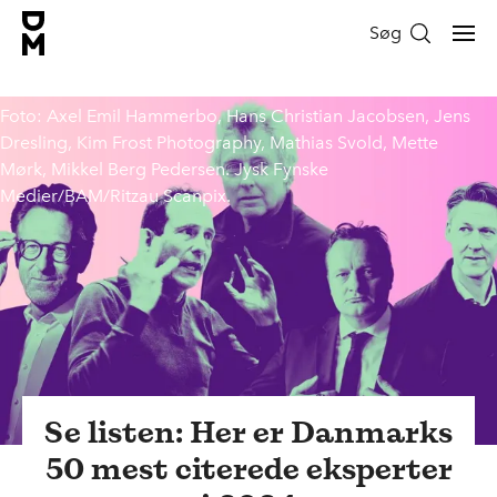
Søg
Foto: Axel Emil Hammerbo, Hans Christian Jacobsen, Jens
Dresling, Kim Frost Photography, Mathias Svold, Mette
Mørk, Mikkel Berg Pedersen. Jysk Fynske
Medier/BAM/Ritzau Scanpix.
Se listen: Her er Danmarks
50 mest citerede eksperter