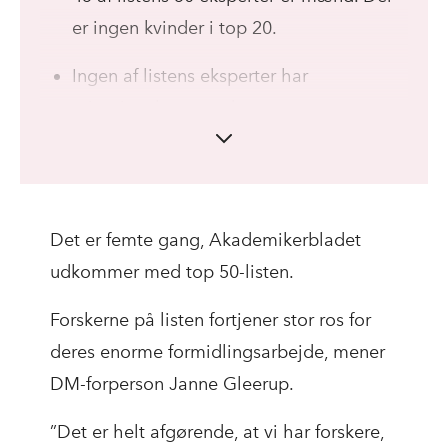
er ingen kvinder i top 20.
Ingen af listens eksperter har
minoritetsbaggrund.
19 af eksperterne har ikke optrådt på
listen før.
Det er femte gang, Akademikerbladet
Vil du vide mere om metoden bag
udkommer med top 50-listen.
listen? Så læs
her
Forskerne på listen fortjener stor ros for
deres enorme formidlingsarbejde, mener
DM-forperson Janne Gleerup.
”Det er helt afgørende, at vi har forskere,