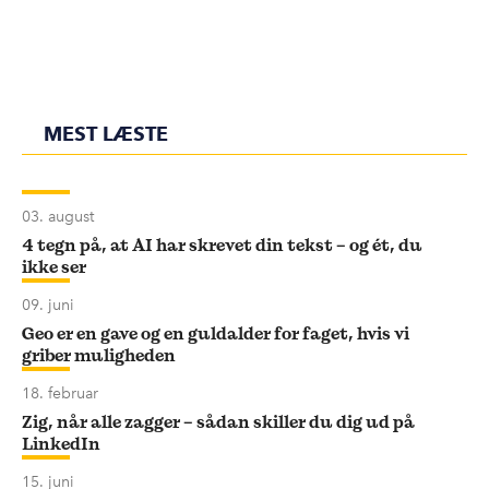
MEST LÆSTE
03. august
4 tegn på, at AI har skrevet din tekst – og ét, du
ikke ser
09. juni
Geo er en gave og en guldalder for faget, hvis vi
griber muligheden
18. februar
Zig, når alle zagger – sådan skiller du dig ud på
LinkedIn
15. juni