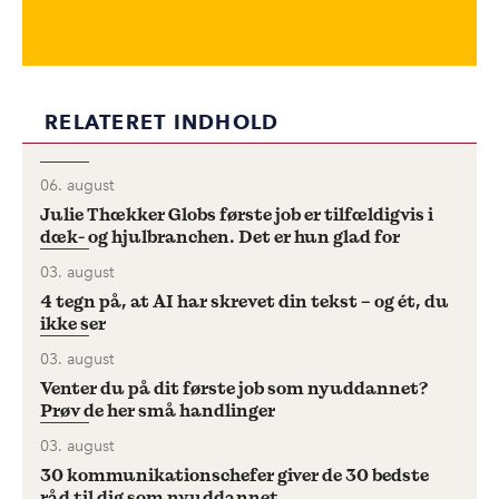
RELATERET INDHOLD
06. august
Julie Thækker Globs første job er tilfældigvis i
dæk- og hjulbranchen. Det er hun glad for
03. august
4 tegn på, at AI har skrevet din tekst – og ét, du
ikke ser
03. august
Venter du på dit første job som nyuddannet?
Prøv de her små handlinger
03. august
30 kommunikationschefer giver de 30 bedste
råd til dig som nyuddannet