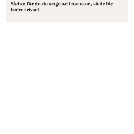
Sådan får du de unge ud i naturen, så de får
bedre trivsel