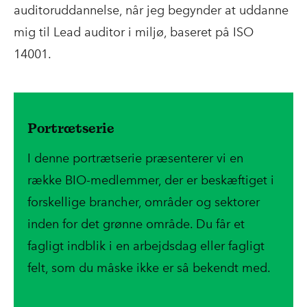
auditoruddannelse, når jeg begynder at uddanne
mig til Lead auditor i miljø, baseret på ISO
14001.
Portrætserie
I denne portrætserie præsenterer vi en
række BIO-medlemmer, der er beskæftiget i
forskellige brancher, områder og sektorer
inden for det grønne område. Du får et
fagligt indblik i en arbejdsdag eller fagligt
felt, som du måske ikke er så bekendt med.