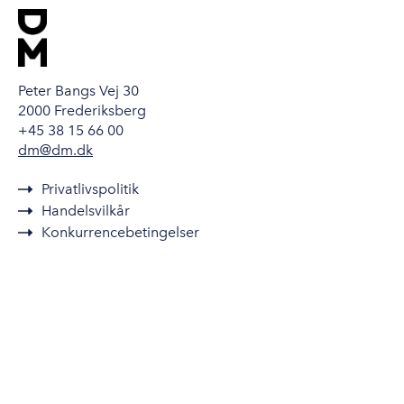
Peter Bangs Vej 30
2000 Frederiksberg
+45 38 15 66 00
dm@dm.dk
Privatlivspolitik
Handelsvilkår
Konkurrencebetingelser
Cookies
Send sikker mail
DM DSL
Kontakt DM
Annonceinformationer